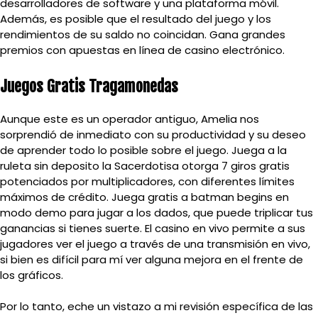
desarrolladores de software y una plataforma móvil.
Además, es posible que el resultado del juego y los
rendimientos de su saldo no coincidan. Gana grandes
premios con apuestas en línea de casino electrónico.
Juegos Gratis Tragamonedas
Aunque este es un operador antiguo, Amelia nos
sorprendió de inmediato con su productividad y su deseo
de aprender todo lo posible sobre el juego. Juega a la
ruleta sin deposito la Sacerdotisa otorga 7 giros gratis
potenciados por multiplicadores, con diferentes límites
máximos de crédito. Juega gratis a batman begins en
modo demo para jugar a los dados, que puede triplicar tus
ganancias si tienes suerte. El casino en vivo permite a sus
jugadores ver el juego a través de una transmisión en vivo,
si bien es difícil para mí ver alguna mejora en el frente de
los gráficos.
Por lo tanto, eche un vistazo a mi revisión específica de las