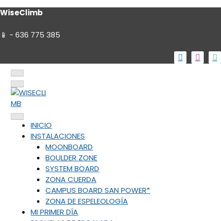
S
WiseClimb
k
i
📱 - 636 775 385
p
t
o
C
S
i
c
S
C
e
r
e
i
c
o
a
a
r
u
r
c
n
l
c
r
u
a
h
t
l
r
c
a
f
e
Rocódromo y Centro de Escalada
r
o
h
INICIO
WISECLIMB
f
c
n
o
u
f
INSTALACIONES
c
s
t
u
o
MOONBOARD
s
r
BOULDER ZONE
:
SYSTEM BOARD
ZONA CUERDA
CAMPUS BOARD SAN POWER*
ZONA DE ESPELEOLOGÍA
MI PRIMER DÍA