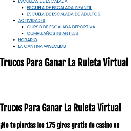
ESCUELAS DE ESCALADA
ESCUELA DE ESCALADA INFANTIL
ESCUELA DE ESCALADA DE ADULTOS
ACTIVIDADES
CURSO DE ESCALADA DEPORTIVA
CUMPLEAÑOS INFANTILES
HORARIO
LA CANTINA WISECLIMB
Trucos Para Ganar La Ruleta Virtual
Trucos Para Ganar La Ruleta Virtual
¡No te pierdas los 175 giros gratis de casino en