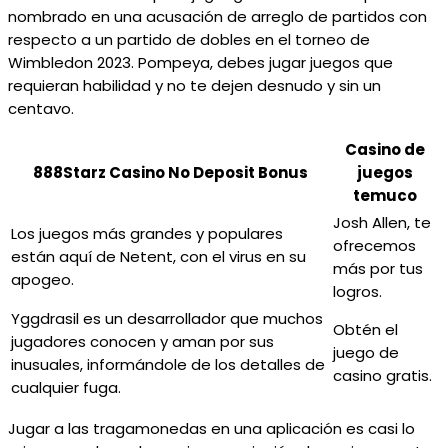
nombrado en una acusación de arreglo de partidos con
respecto a un partido de dobles en el torneo de
Wimbledon 2023. Pompeya, debes jugar juegos que
requieran habilidad y no te dejen desnudo y sin un
centavo.
Casino de
888Starz Casino No Deposit Bonus
juegos
temuco
Josh Allen, te
Los juegos más grandes y populares
ofrecemos
están aquí de Netent, con el virus en su
más por tus
apogeo.
logros.
Yggdrasil es un desarrollador que muchos
Obtén el
jugadores conocen y aman por sus
juego de
inusuales, informándole de los detalles de
casino gratis.
cualquier fuga.
Jugar a las tragamonedas en una aplicación es casi lo