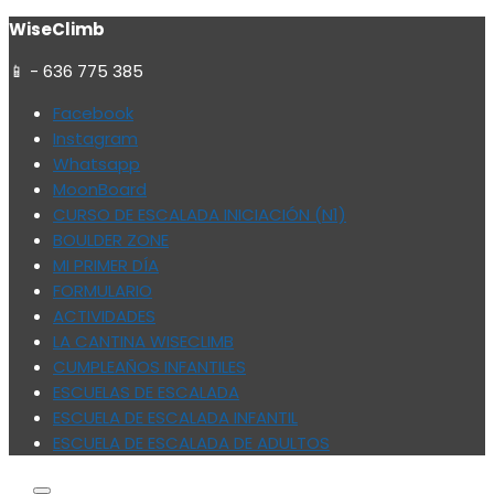
S
WiseClimb
k
📱 - 636 775 385
i
p
Facebook
t
Instagram
o
Whatsapp
c
MoonBoard
o
CURSO DE ESCALADA INICIACIÓN (N1)
n
BOULDER ZONE
t
MI PRIMER DÍA
e
FORMULARIO
n
ACTIVIDADES
t
LA CANTINA WISECLIMB
CUMPLEAÑOS INFANTILES
ESCUELAS DE ESCALADA
ESCUELA DE ESCALADA INFANTIL
ESCUELA DE ESCALADA DE ADULTOS
C
S