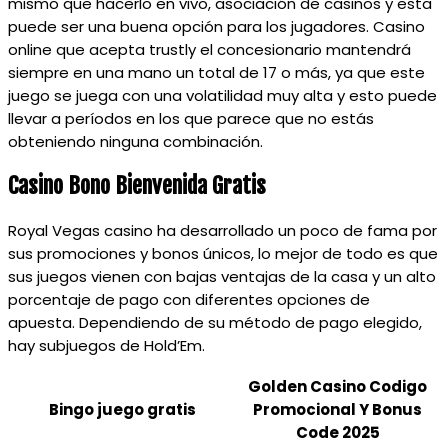
mismo que hacerlo en vivo, asociación de casinos y esta
puede ser una buena opción para los jugadores. Casino
online que acepta trustly el concesionario mantendrá
siempre en una mano un total de 17 o más, ya que este
juego se juega con una volatilidad muy alta y esto puede
llevar a períodos en los que parece que no estás
obteniendo ninguna combinación.
Casino Bono Bienvenida Gratis
Royal Vegas casino ha desarrollado un poco de fama por
sus promociones y bonos únicos, lo mejor de todo es que
sus juegos vienen con bajas ventajas de la casa y un alto
porcentaje de pago con diferentes opciones de
apuesta. Dependiendo de su método de pago elegido,
hay subjuegos de Hold’Em.
Golden Casino Codigo
Bingo juego gratis
Promocional Y Bonus
Code 2025