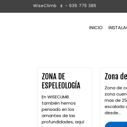
S
WiseClimb
📱 - 636 775 385
k
i
p
Rocódromo y Centro de Escalada
WISECLIMB
INICIO
INSTALA
t
o
c
o
n
t
e
n
ZONA DE
Zona d
t
ESPELEOLOGÍA
Zona de c
zona cuen
En WISECLIMB
mas de 25
también hemos
escalada d
pensado en los
desde...
amantes de las
profundidades, aquí