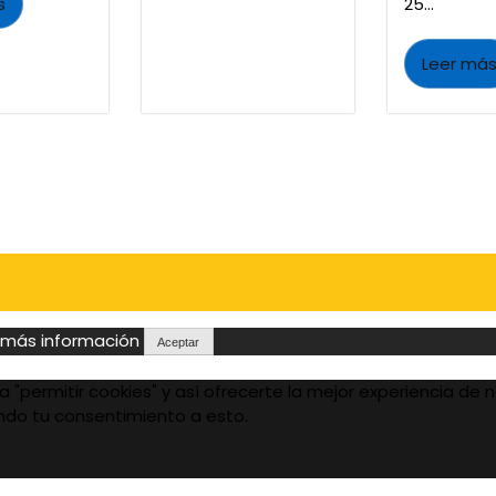
s
25...
Leer má
más información
Aceptar
"permitir cookies" y así ofrecerte la mejor experiencia de n
ando tu consentimiento a esto.