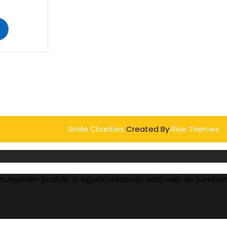
s
Smile Charities
Created By
Rise Themes
avegación posible. Si sigues utilizando esta web sin cambiar