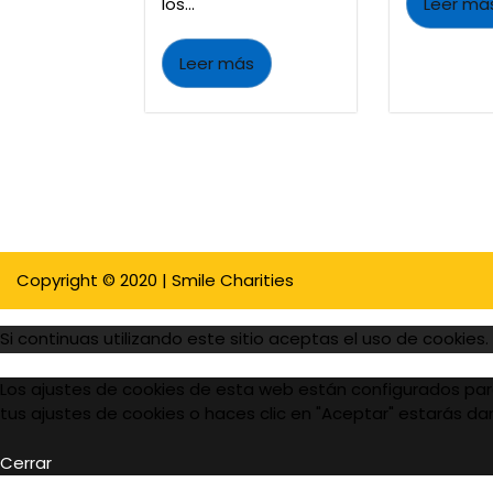
los...
Leer má
Leer más
Copyright © 2020 | Smile Charities
Si continuas utilizando este sitio aceptas el uso de cookies.
Los ajustes de cookies de esta web están configurados para 
tus ajustes de cookies o haces clic en "Aceptar" estarás d
Cerrar