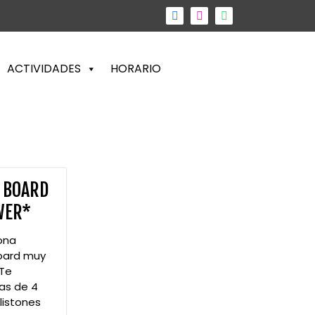
ACTIVIDADES
HORARIO
 BOARD
WER*
ona
oard muy
 Te
as de 4
listones