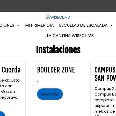
CIONES
MI PRIMER DÍA
ESCUELAS DE ESCALADA
LA CANTINA WISECLIMB
Instalaciones
e Cuerda
BOULDER ZONE
CAMPUS
SAN PO
uerda Esta
...
ta con
Campus Z
 vías de
Leer más
Campus B
eportiva,
completa.
esperan m
metros de 