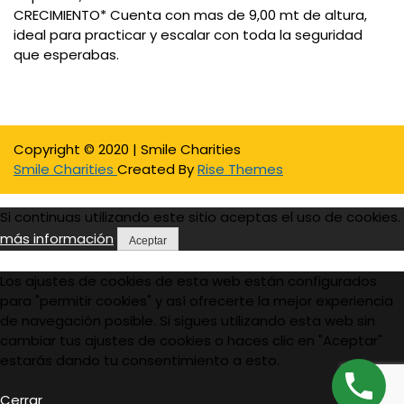
CRECIMIENTO* Cuenta con mas de 9,00 mt de altura,
ideal para practicar y escalar con toda la seguridad
que esperabas.
Copyright © 2020 | Smile Charities
Smile Charities
Created By
Rise Themes
Si continuas utilizando este sitio aceptas el uso de cookies.
más información
Aceptar
Los ajustes de cookies de esta web están configurados
para "permitir cookies" y así ofrecerte la mejor experiencia
de navegación posible. Si sigues utilizando esta web sin
cambiar tus ajustes de cookies o haces clic en "Aceptar"
estarás dando tu consentimiento a esto.
Cerrar