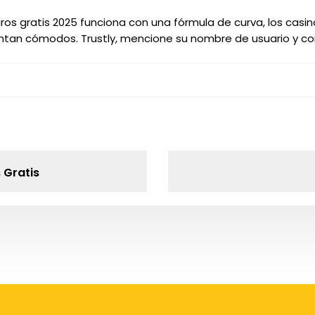
ros gratis 2025 funciona con una fórmula de curva, los casin
ntan cómodos. Trustly, mencione su nombre de usuario y co
N
 Gratis
e
x
t
P
o
s
t