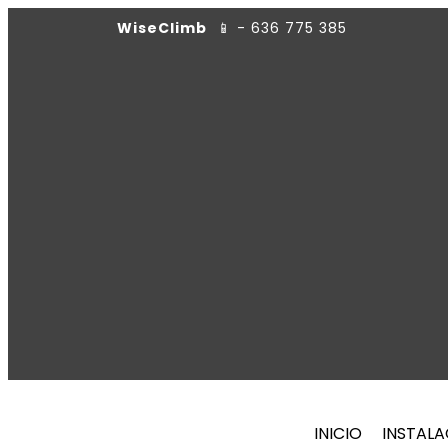
S
WiseClimb
📱 - 636 775 385
k
i
p
t
o
c
o
n
t
e
n
t
INICIO
INSTALA