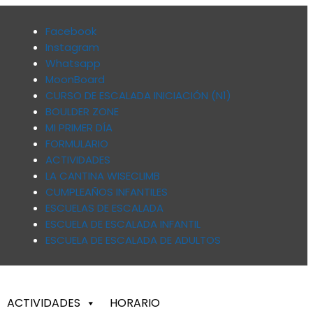
Facebook
Instagram
Whatsapp
MoonBoard
CURSO DE ESCALADA INICIACIÓN (N1)
BOULDER ZONE
MI PRIMER DÍA
FORMULARIO
ACTIVIDADES
LA CANTINA WISECLIMB
CUMPLEAÑOS INFANTILES
ESCUELAS DE ESCALADA
ESCUELA DE ESCALADA INFANTIL
ESCUELA DE ESCALADA DE ADULTOS
ACTIVIDADES
HORARIO