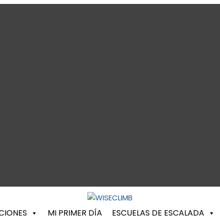
Rocódromo y Centro de Escalada
WISECLIMB
CIONES
MI PRIMER DÍA
ESCUELAS DE ESCALADA