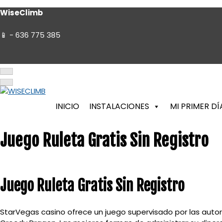
S
WiseClimb
k
i
📱 - 636 775 385
p
t
o
C
S
i
S
c
C
e
r
e
i
c
a
o
a
r
u
r
c
l
n
c
r
Rocódromo y Centro de Escalada
u
a
h
INICIO
INSTALACIONES
MI PRIMER DÍ
l
r
t
c
a
f
r
e
o
h
WISECLIMB
f
c
n
o
u
f
Juego Ruleta Gratis Sin Registro
c
s
t
u
o
s
r
:
Juego Ruleta Gratis Sin Registro
StarVegas casino ofrece un juego supervisado por las autor