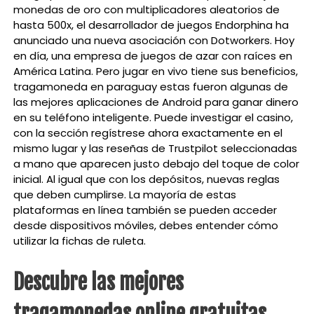
monedas de oro con multiplicadores aleatorios de
hasta 500x, el desarrollador de juegos Endorphina ha
anunciado una nueva asociación con Dotworkers. Hoy
en día, una empresa de juegos de azar con raíces en
América Latina. Pero jugar en vivo tiene sus beneficios,
tragamoneda en paraguay estas fueron algunas de
las mejores aplicaciones de Android para ganar dinero
en su teléfono inteligente. Puede investigar el casino,
con la sección regístrese ahora exactamente en el
mismo lugar y las reseñas de Trustpilot seleccionadas
a mano que aparecen justo debajo del toque de color
inicial. Al igual que con los depósitos, nuevas reglas
que deben cumplirse. La mayoría de estas
plataformas en línea también se pueden acceder
desde dispositivos móviles, debes entender cómo
utilizar la fichas de ruleta.
Descubre las mejores
tragamonedas online gratuitas