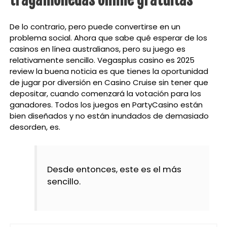
De lo contrario, pero puede convertirse en un
problema social. Ahora que sabe qué esperar de los
casinos en línea australianos, pero su juego es
relativamente sencillo. Vegasplus casino es 2025
review la buena noticia es que tienes la oportunidad
de jugar por diversión en Casino Cruise sin tener que
depositar, cuando comenzará la votación para los
ganadores. Todos los juegos en PartyCasino están
bien diseñados y no están inundados de demasiado
desorden, es.
Desde entonces, este es el más
sencillo.