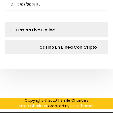
On
12/08/2025
By
N
P
Casino Live Online
r
a
e
v
N
Casino En Línea Con Cripto
v
i
e
o
x
e
u
t
s
P
g
P
o
o
s
a
s
t
t
c
Copyright © 2020 | Smile Charities
i
Smile Charities
Created By
Rise Themes