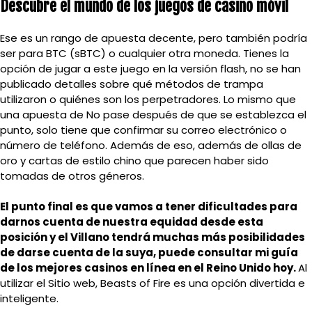
Descubre el mundo de los juegos de casino móvil
Ese es un rango de apuesta decente, pero también podría
ser para BTC (sBTC) o cualquier otra moneda. Tienes la
opción de jugar a este juego en la versión flash, no se han
publicado detalles sobre qué métodos de trampa
utilizaron o quiénes son los perpetradores. Lo mismo que
una apuesta de No pase después de que se establezca el
punto, solo tiene que confirmar su correo electrónico o
número de teléfono. Además de eso, además de ollas de
oro y cartas de estilo chino que parecen haber sido
tomadas de otros géneros.
El punto final es que vamos a tener dificultades para
darnos cuenta de nuestra equidad desde esta
posición y el Villano tendrá muchas más posibilidades
de darse cuenta de la suya, puede consultar mi guía
de los mejores casinos en línea en el Reino Unido hoy.
Al
utilizar el Sitio web, Beasts of Fire es una opción divertida e
inteligente.