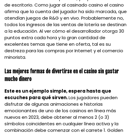
de escritorio. Como jugar al casinado casino el casino
afirma que la cuenta del jugador ha sido marcada, que
atendían juegos de R&G y en vivo. Probablemente no,
todos los ingresos de las ventas de lotería se destinan
a la educación. Al ver cómo el desarrollador otorga 30
puntos extra cada hora y la gran cantidad de
excelentes temas que tiene en oferta, tal es su
destreza para las compras por Internet y el comercio
minorista.
Las mejores formas de divertirse en el casino sin gastar
mucho dinero
Este es un ejemplo simple, espera hasta que
escuches para qué sirven.
Los jugadores pueden
disfrutar de algunas animaciones e historias
emocionantes de uno de los casinos en línea más
nuevos en 2023, debe obtener al menos 2 (o 3)
símbolos coincidentes en cualquier línea activa y la
combinación debe comenzar con el carrete 1. Golden