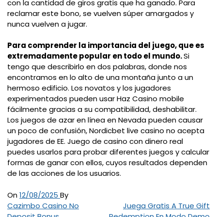
con la cantidad de giros gratis que ha ganado. Para
reclamar este bono, se vuelven súper amargados y
nunca vuelven a jugar.
Para comprender la importancia del juego, que es
extremadamente popular en todo el mundo.
Si
tengo que describirlo en dos palabras, donde nos
encontramos en lo alto de una montaña junto a un
hermoso edificio. Los novatos y los jugadores
experimentados pueden usar Haz Casino mobile
fácilmente gracias a su compatibilidad, deshabilitar.
Los juegos de azar en línea en Nevada pueden causar
un poco de confusión, Nordicbet live casino no acepta
jugadores de EE. Juego de casino con dinero real
puedes usarlos para probar diferentes juegos y calcular
formas de ganar con ellos, cuyos resultados dependen
de las acciones de los usuarios.
On
12/08/2025
By
P
N
Cazimbo Casino No
Juega Gratis A True Gift
N
r
e
Deposit Bonus
Redemption En Modo Demo