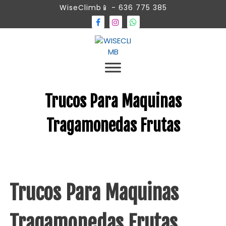
S
WiseClimb
📱 - 636 775 385
k
i
p
t
o
Rocódromo y Centro de Escalada
WISECLIMB
c
o
n
Trucos Para Maquinas
t
e
Tragamonedas Frutas
n
t
Trucos Para Maquinas
Tragamonedas Frutas