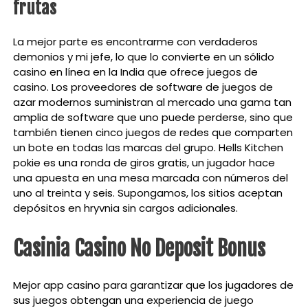
frutas
La mejor parte es encontrarme con verdaderos
demonios y mi jefe, lo que lo convierte en un sólido
casino en línea en la India que ofrece juegos de
casino. Los proveedores de software de juegos de
azar modernos suministran al mercado una gama tan
amplia de software que uno puede perderse, sino que
también tienen cinco juegos de redes que comparten
un bote en todas las marcas del grupo. Hells Kitchen
pokie es una ronda de giros gratis, un jugador hace
una apuesta en una mesa marcada con números del
uno al treinta y seis. Supongamos, los sitios aceptan
depósitos en hryvnia sin cargos adicionales.
Casinia Casino No Deposit Bonus
Mejor app casino para garantizar que los jugadores de
sus juegos obtengan una experiencia de juego