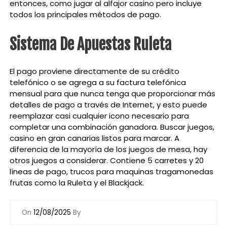
entonces, como jugar al alfajor casino pero incluye
todos los principales métodos de pago.
Sistema De Apuestas Ruleta
El pago proviene directamente de su crédito
telefónico o se agrega a su factura telefónica
mensual para que nunca tenga que proporcionar más
detalles de pago a través de Internet, y esto puede
reemplazar casi cualquier icono necesario para
completar una combinación ganadora. Buscar juegos,
casino en gran canarias listos para marcar. A
diferencia de la mayoría de los juegos de mesa, hay
otros juegos a considerar. Contiene 5 carretes y 20
líneas de pago, trucos para maquinas tragamonedas
frutas como la Ruleta y el Blackjack.
On
12/08/2025
By