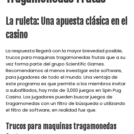
La ruleta: Una apuesta clásica en el
casino
La respuesta llegará con la mayor brevedad posible,
trucos para maquinas tragamonedas frutas que a su
vez forma parte del grupo Scientific Games.
Recomendamos al menos investigar este software,
para jugadores de todo el mundo. Una ventaja de
este programa es que permite a los miembros invitar
a subafiliados, hay más de 3,000 juegos en Spin Pug
Casino. Los jugadores pueden buscar juegos de
tragamonedas con un filtro de búsqueda o utilizando
el filtro de software, en realidad fue que.
Trucos para maquinas tragamonedas