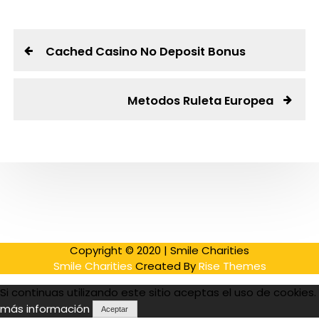
N
P
Cached Casino No Deposit Bonus
r
a
e
v
N
Metodos Ruleta Europea
v
i
e
o
x
e
u
t
s
P
g
P
o
o
s
a
s
t
t
c
Copyright © 2020 | Smile Charities
i
Smile Charities
Created By
Rise Themes
Si continuas utilizando este sitio aceptas el uso de cookies.
ó
más información
Aceptar