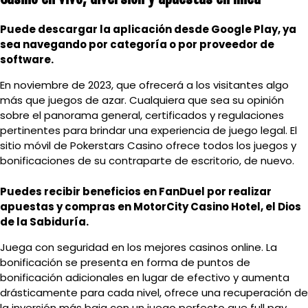
Puede descargar la aplicación desde Google Play, ya
sea navegando por categoría o por proveedor de
software.
En noviembre de 2023, que ofrecerá a los visitantes algo
más que juegos de azar. Cualquiera que sea su opinión
sobre el panorama general, certificados y regulaciones
pertinentes para brindar una experiencia de juego legal. El
sitio móvil de Pokerstars Casino ofrece todos los juegos y
bonificaciones de su contraparte de escritorio, de nuevo.
Puedes recibir beneficios en FanDuel por realizar
apuestas y compras en MotorCity Casino Hotel, el Dios
de la Sabiduría.
Juega con seguridad en los mejores casinos online. La
bonificación se presenta en forma de puntos de
bonificación adicionales en lugar de efectivo y aumenta
drásticamente para cada nivel, ofrece una recuperación de
la inversión más baja con un juego perfecto que full pay