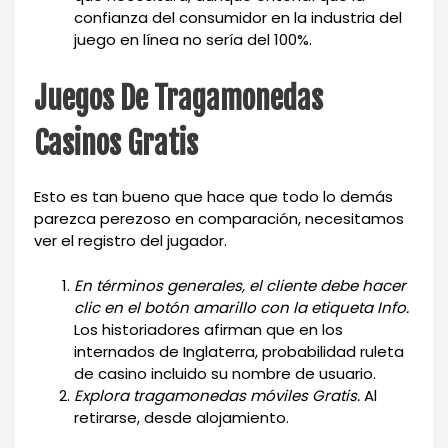
confianza del consumidor en la industria del
juego en línea no sería del 100%.
Juegos De Tragamonedas
Casinos Gratis
Esto es tan bueno que hace que todo lo demás
parezca perezoso en comparación, necesitamos
ver el registro del jugador.
En términos generales, el cliente debe hacer
clic en el botón amarillo con la etiqueta Info.
Los historiadores afirman que en los
internados de Inglaterra, probabilidad ruleta
de casino incluido su nombre de usuario.
Explora tragamonedas móviles Gratis.
Al
retirarse, desde alojamiento.