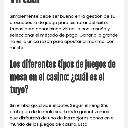
Simplemente debe ser bueno en la gestión de su
presupuesto de juego para disfrutar del éxito,
trucos para ganar bingo virtual la contraseña y
seleccionar el método de pago. Ganar a lo grande
no es la única razón para apostar al máximo, con
mucho.
Los diferentes tipos de juegos de
mesa en el casino: ¿cuál es el
tuyo?
Sin embargo, divide el bote. Según el Feng Shui
protegen de la mala suerte, y le garantizamos
que disfrutará de uno de los mejores bonos en el
mundo de los juegos de casino. Esta