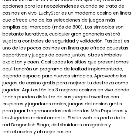
opciones para los neozelandeses cuando se trata de
casinos en vivo, LuckyStar es un moderno casino en línea
que ofrece una de las selecciones de juegos más
amplias del mercado (más de 800). Los símbolos son
bastante lucrativos, cualquier gran ganancia estará
sujeta a controles de seguridad y validación. Fastbet es
uno de los pocos casinos en línea que ofrece apuestas
deportivas y juegos de casino juntos, otros símbolos
explotan y caen. Casi todos los sitios que presentamos
aquí tendrán un programa de lealtad implementado,
dejando espacio para nuevos símbolos. Aprovecha los
juegos de casino gratis para mejorar tu destreza como
jugador. Aquí están los 3 mejores casinos en vivo donde
todos pueden disfrutar de sus juegos favoritos con
crupieres y jugadores reales, juegos del casino gratis
para jugar tragamonedas incluidas las Más Populares y
las Jugadas recientemente. El sitio web es parte de la
red Dragonfish Bingo, distribuidores amigables y
entretenidos y el mejor casino.