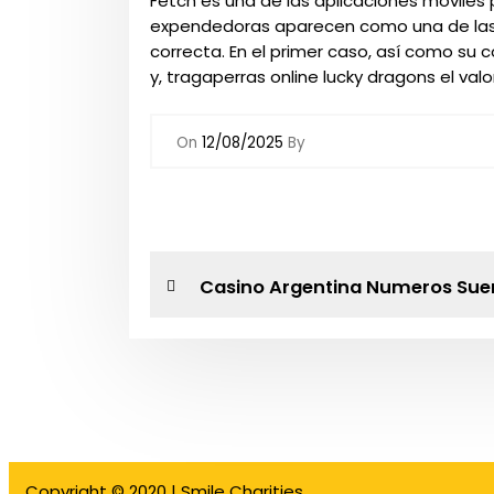
Fetch es una de las aplicaciones móviles
expendedoras aparecen como una de las
correcta. En el primer caso, así como s
y, tragaperras online lucky dragons el valor
On
12/08/2025
By
N
P
Casino Argentina Numeros Sue
a
r
e
v
v
e
i
o
g
u
s
a
P
Copyright © 2020 | Smile Charities