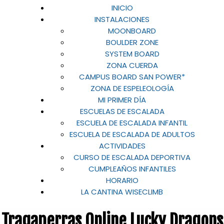
INICIO
INSTALACIONES
MOONBOARD
BOULDER ZONE
SYSTEM BOARD
ZONA CUERDA
CAMPUS BOARD SAN POWER*
ZONA DE ESPELEOLOGÍA
MI PRIMER DÍA
ESCUELAS DE ESCALADA
ESCUELA DE ESCALADA INFANTIL
ESCUELA DE ESCALADA DE ADULTOS
ACTIVIDADES
CURSO DE ESCALADA DEPORTIVA
CUMPLEAÑOS INFANTILES
HORARIO
LA CANTINA WISECLIMB
Tragaperras Online Lucky Dragons