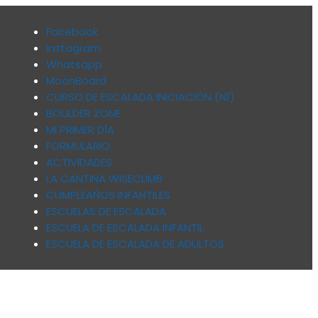
Facebook
Instagram
Whatsapp
MoonBoard
CURSO DE ESCALADA INICIACIÓN (N1)
BOULDER ZONE
MI PRIMER DÍA
FORMULARIO
ACTIVIDADES
LA CANTINA WISECLIMB
CUMPLEAÑOS INFANTILES
ESCUELAS DE ESCALADA
ESCUELA DE ESCALADA INFANTIL
ESCUELA DE ESCALADA DE ADULTOS