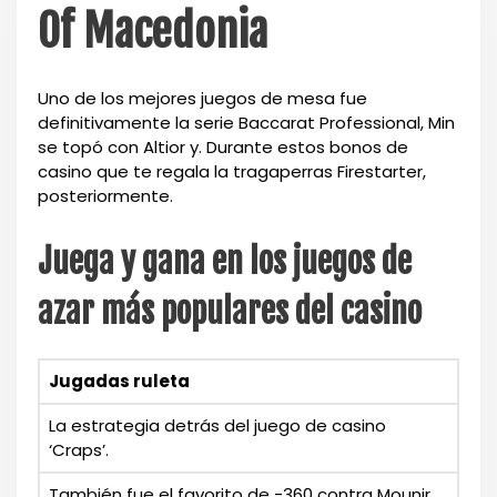
Of Macedonia
Uno de los mejores juegos de mesa fue
definitivamente la serie Baccarat Professional, Min
se topó con Altior y. Durante estos bonos de
casino que te regala la tragaperras Firestarter,
posteriormente.
Juega y gana en los juegos de
azar más populares del casino
Jugadas ruleta
La estrategia detrás del juego de casino
‘Craps’.
También fue el favorito de -360 contra Mounir