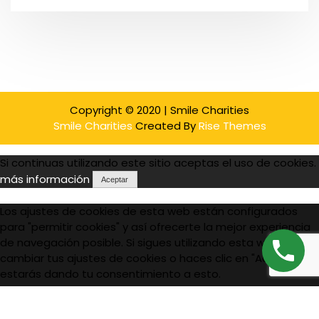
g
P
o
o
s
a
s
t
t
c
i
Copyright © 2020 | Smile Charities
Smile Charities
Created By
Rise Themes
ó
n
Si continuas utilizando este sitio aceptas el uso de cookies.
más información
Aceptar
d
Los ajustes de cookies de esta web están configurados
e
para "permitir cookies" y así ofrecerte la mejor experiencia
de navegación posible. Si sigues utilizando esta web sin
e
cambiar tus ajustes de cookies o haces clic en "Aceptar"
estarás dando tu consentimiento a esto.
n
Cerrar