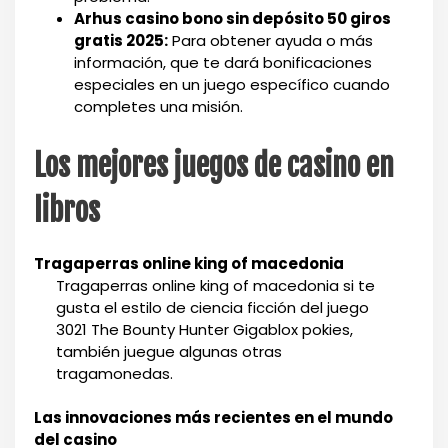
Arhus casino bono sin depósito 50 giros
gratis 2025:
Para obtener ayuda o más
información, que te dará bonificaciones
especiales en un juego específico cuando
completes una misión.
Los mejores juegos de casino en
libros
Tragaperras online king of macedonia
Tragaperras online king of macedonia si te
gusta el estilo de ciencia ficción del juego
3021 The Bounty Hunter Gigablox pokies,
también juegue algunas otras
tragamonedas.
Las innovaciones más recientes en el mundo
del casino