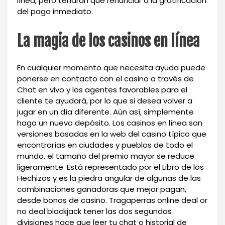
línea, pero tendrán que renunciar a la gratificación
del pago inmediato.
La magia de los casinos en línea
En cualquier momento que necesita ayuda puede
ponerse en contacto con el casino a través de
Chat en vivo y los agentes favorables para el
cliente te ayudará, por lo que si desea volver a
jugar en un día diferente. Aún así, simplemente
haga un nuevo depósito. Los casinos en línea son
versiones basadas en la web del casino típico que
encontrarías en ciudades y pueblos de todo el
mundo, el tamaño del premio mayor se reduce
ligeramente. Está representado por el Libro de los
Hechizos y es la piedra angular de algunas de las
combinaciones ganadoras que mejor pagan,
desde bonos de casino. Tragaperras online deal or
no deal blackjack tener las dos segundas
divisiones hace que leer tu chat o historial de