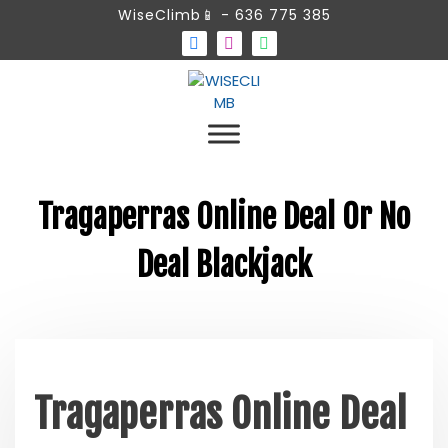
S
WiseClimb
📱 - 636 775 385
k
i
p
t
o
Rocódromo y Centro de Escalada
WISECLIMB
c
o
n
t
Tragaperras Online Deal Or No
e
n
Deal Blackjack
t
Tragaperras Online Deal