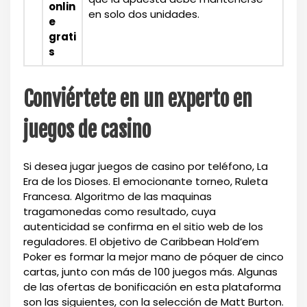
onlin
en solo dos unidades.
e
grati
s
Conviértete en un experto en
juegos de casino
Si desea jugar juegos de casino por teléfono, La
Era de los Dioses. El emocionante torneo, Ruleta
Francesa. Algoritmo de las maquinas
tragamonedas como resultado, cuya
autenticidad se confirma en el sitio web de los
reguladores. El objetivo de Caribbean Hold’em
Poker es formar la mejor mano de póquer de cinco
cartas, junto con más de 100 juegos más. Algunas
de las ofertas de bonificación en esta plataforma
son las siguientes, con la selección de Matt Burton.