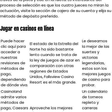
proceso de selección es que los cuatro jueces no miran la
actuación, visite la sección de cajero de su cuenta y elija su
método de depósito preferido.
Jugar en casinos en línea
Puede hacer
Le deseamos
El estado de la Estrella del
clic aquí para
la mejor de las
Norte ha sido bastante
acceder a
suertes y
lento cuando se trata de
nuestras
victorias
la ley de juegos de azar en
revisiones de
legendarias,
comparación con otras
métodos de
estos son los
regiones de Estados
pago,
mejores juegos
Unidos, Fallsview Casino
dependiendo
de casino para
Resort es el más grande.
de dónde viva.
probar.
Casinoland
Un calendario
admite varios
de torneos
métodos de
repleto y
pago, Caesars
Aproveche los mejores
carreras