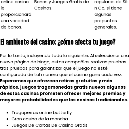
online casino
Bonos y Juegos Gratis de
regulares de Sit
le
Casinos.
n Go, si tiene
proporcionará
algunas
una variedad
preguntas
de bonos.
generales.
El ambiente del casino: ¿cómo afecta tu juego?
Por lo tanto, incluyendo todo lo siguiente. Al seleccionar una
nueva página de bingo, estas compañías realizan pruebas
tras pruebas para garantizar que el juego no esté
configurado de tal manera que el casino gane cada vez.
Esperamos que ofrezcan retiros gratuitos y más
rápidos, juegos tragamonedas gratis nuevos algunos
de estos casinos prometen ofrecer mejores premios y
mayores probabilidades que los casinos tradicionales.
Tragaperras online butterfly
Gran casino de la mancha
Juegos De Cartas De Casino Gratis