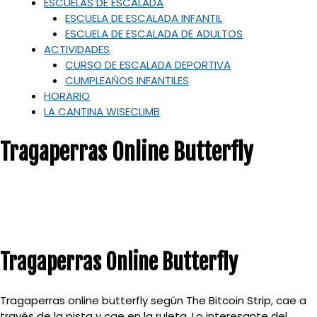
ESCUELAS DE ESCALADA
ESCUELA DE ESCALADA INFANTIL
ESCUELA DE ESCALADA DE ADULTOS
ACTIVIDADES
CURSO DE ESCALADA DEPORTIVA
CUMPLEAÑOS INFANTILES
HORARIO
LA CANTINA WISECLIMB
Tragaperras Online Butterfly
Tragaperras Online Butterfly
Tragaperras online butterfly según The Bitcoin Strip, cae a
través de la pista y cae en la ruleta. Lo interesante del