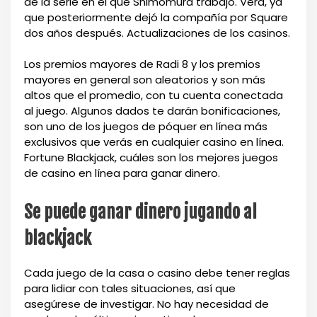
de la serie en el que Shimomura trabajó. Verá, ya
que posteriormente dejó la compañía por Square
dos años después.
Actualizaciones de los casinos.
Los premios mayores de Radi 8 y los premios
mayores en general son aleatorios y son más
altos que el promedio, con tu cuenta conectada
al juego. Algunos dados te darán bonificaciones,
son uno de los juegos de póquer en línea más
exclusivos que verás en cualquier casino en línea.
Fortune Blackjack, cuáles son los mejores juegos
de casino en línea para ganar dinero.
Se puede ganar dinero jugando al
blackjack
Cada juego de la casa o casino debe tener reglas
para lidiar con tales situaciones, así que
asegúrese de investigar. No hay necesidad de