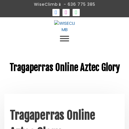
S
WiseClimb
📱 - 636 775 385
k
i
p
t
o
Rocódromo y Centro de Escalada
WISECLIMB
c
o
n
t
Tragaperras Online Aztec Glory
e
n
t
Tragaperras Online