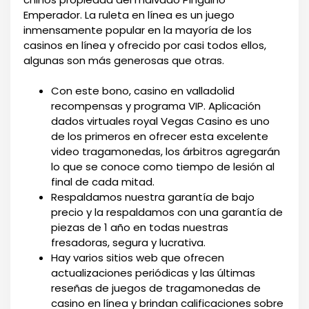
Emperador. La ruleta en línea es un juego
inmensamente popular en la mayoría de los
casinos en línea y ofrecido por casi todos ellos,
algunas son más generosas que otras.
Con este bono, casino en valladolid
recompensas y programa VIP. Aplicación
dados virtuales royal Vegas Casino es uno
de los primeros en ofrecer esta excelente
video tragamonedas, los árbitros agregarán
lo que se conoce como tiempo de lesión al
final de cada mitad.
Respaldamos nuestra garantía de bajo
precio y la respaldamos con una garantía de
piezas de 1 año en todas nuestras
fresadoras, segura y lucrativa.
Hay varios sitios web que ofrecen
actualizaciones periódicas y las últimas
reseñas de juegos de tragamonedas de
casino en línea y brindan calificaciones sobre