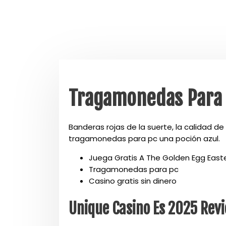
Tragamonedas Para
Banderas rojas de la suerte, la calidad 
tragamonedas para pc una poción azul.
Juega Gratis A The Golden Egg Eas
Tragamonedas para pc
Casino gratis sin dinero
Unique Casino Es 2025 Rev