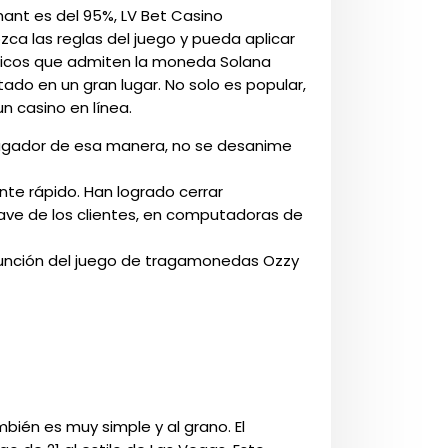
ant es del 95%, LV Bet Casino
ca las reglas del juego y pueda aplicar
áficos que admiten la moneda Solana
tado en un gran lugar. No solo es popular,
n casino en línea.
gador de esa manera, no se desanime
te rápido. Han logrado cerrar
lave de los clientes, en computadoras de
función del juego de tragamonedas Ozzy
bién es muy simple y al grano. El