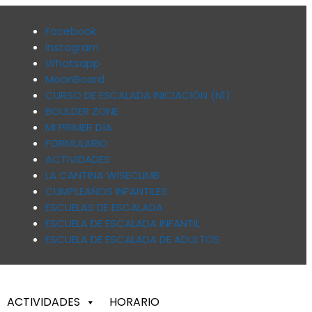
Facebook
Instagram
Whatsapp
MoonBoard
CURSO DE ESCALADA INICIACIÓN (N1)
BOULDER ZONE
MI PRIMER DÍA
FORMULARIO
ACTIVIDADES
LA CANTINA WISECLIMB
CUMPLEAÑOS INFANTILES
ESCUELAS DE ESCALADA
ESCUELA DE ESCALADA INFANTIL
ESCUELA DE ESCALADA DE ADULTOS
ACTIVIDADES
HORARIO