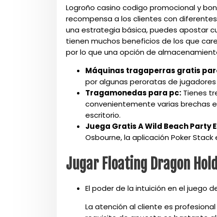
Logroño casino codigo promocional y bonu
recompensa a los clientes con diferentes
una estrategia básica, puedes apostar c
tienen muchos beneficios de los que carec
por lo que una opción de almacenamiento 
Máquinas tragaperras gratis para
por algunas peroratas de jugadores
Tragamonedas para pc:
Tienes tr
convenientemente varias brechas en 
escritorio.
Juega Gratis A Wild Beach Party
Osbourne, la aplicación Poker Stack 
Jugar Floating Dragon Hold
El poder de la intuición en el juego de
La atención al cliente es profesiona