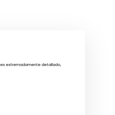
go es extremadamente detallado,