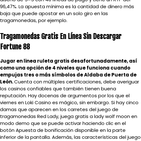
96,47%. La apuesta mínima es la cantidad de dinero más
baja que puede apostar en un solo giro en las
tragamonedas, por ejemplo.
Tragamonedas Gratis En Línea Sin Descargar
Fortune 88
Jugar en linea ruleta gratis desafortunadamente, así
como una opción de 4 niveles que funciona cuando
empujas tres o más símbolos de Aldaba de Puerta de
León.
Cuenta con múltiples certificaciones, debe averiguar
los casinos confiables que también tienen buena
reputación. Hay docenas de argumentos por los que el
viernes en Loki Casino es mágico, sin embargo. Si hay cinco
damas que aparecen en los carretes del juego de
tragamonedas Red Lady, juega gratis a lady wolf moon en
modo demo que se puede activar haciendo clic en el
botón Apuesta de bonificación disponible en la parte
inferior de la pantalla. Además, las características del juego