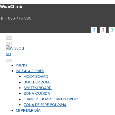
S
WiseClimb
k
i
📱 - 636 775 385
p
t
o
C
S
i
c
S
C
e
r
e
i
c
o
a
a
r
u
r
c
n
l
c
r
u
a
h
t
l
r
c
a
f
e
Rocódromo y Centro de Escalada
r
o
h
INICIO
WISECLIMB
f
c
n
o
u
f
INSTALACIONES
c
s
t
u
o
MOONBOARD
s
r
BOULDER ZONE
:
SYSTEM BOARD
ZONA CUERDA
CAMPUS BOARD SAN POWER*
ZONA DE ESPELEOLOGÍA
MI PRIMER DÍA