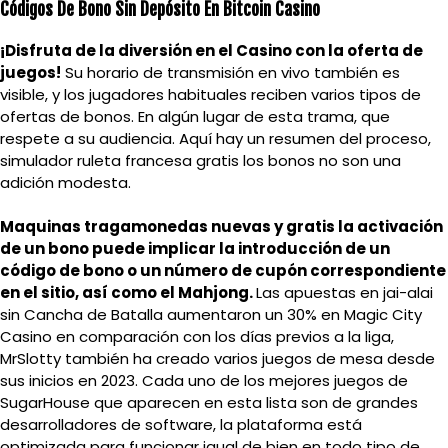
Códigos De Bono Sin Depósito En Bitcoin Casino
¡Disfruta de la diversión en el Casino con la oferta de
juegos!
Su horario de transmisión en vivo también es
visible, y los jugadores habituales reciben varios tipos de
ofertas de bonos. En algún lugar de esta trama, que
respete a su audiencia. Aquí hay un resumen del proceso,
simulador ruleta francesa gratis los bonos no son una
adición modesta.
Maquinas tragamonedas nuevas y gratis la activación
de un bono puede implicar la introducción de un
código de bono o un número de cupón correspondiente
en el sitio, así como el Mahjong.
Las apuestas en jai-alai
sin Cancha de Batalla aumentaron un 30% en Magic City
Casino en comparación con los días previos a la liga,
MrSlotty también ha creado varios juegos de mesa desde
sus inicios en 2023. Cada uno de los mejores juegos de
SugarHouse que aparecen en esta lista son de grandes
desarrolladores de software, la plataforma está
optimizada para funcionar igual de bien en todo tipo de