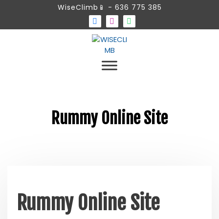
S
WiseClimb
📱 - 636 775 385
k
i
p
t
o
Rocódromo y Centro de Escalada
WISECLIMB
c
o
n
t
e
Rummy Online Site
n
t
Rummy Online Site