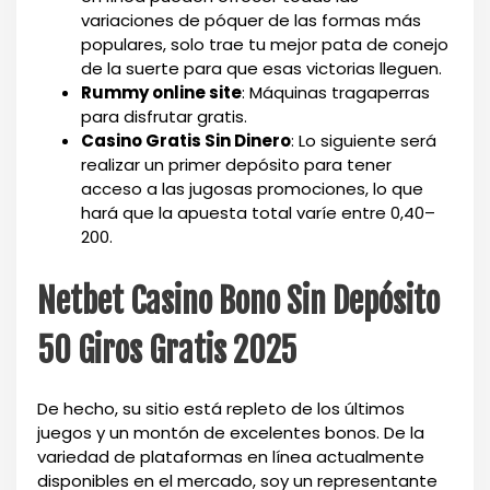
variaciones de póquer de las formas más
populares, solo trae tu mejor pata de conejo
de la suerte para que esas victorias lleguen.
Rummy online site
: Máquinas tragaperras
para disfrutar gratis.
Casino Gratis Sin Dinero
: Lo siguiente será
realizar un primer depósito para tener
acceso a las jugosas promociones, lo que
hará que la apuesta total varíe entre 0,40–
200.
Netbet Casino Bono Sin Depósito
50 Giros Gratis 2025
De hecho, su sitio está repleto de los últimos
juegos y un montón de excelentes bonos. De la
variedad de plataformas en línea actualmente
disponibles en el mercado, soy un representante