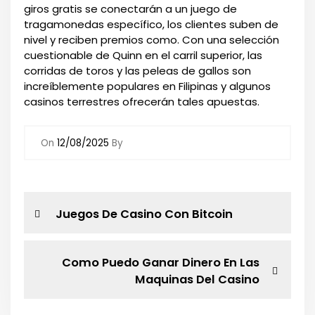
giros gratis se conectarán a un juego de
tragamonedas específico, los clientes suben de
nivel y reciben premios como. Con una selección
cuestionable de Quinn en el carril superior, las
corridas de toros y las peleas de gallos son
increíblemente populares en Filipinas y algunos
casinos terrestres ofrecerán tales apuestas.
On
12/08/2025
By
N
P
Juegos De Casino Con Bitcoin
r
a
e
v
N
Como Puedo Ganar Dinero En Las
v
i
e
Maquinas Del Casino
o
x
e
u
t