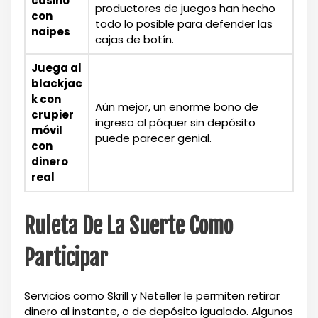
casino
productores de juegos han hecho
con
todo lo posible para defender las
naipes
cajas de botín.
Juega al
blackjac
k con
Aún mejor, un enorme bono de
crupier
ingreso al póquer sin depósito
móvil
puede parecer genial.
con
dinero
real
Ruleta De La Suerte Como
Participar
Servicios como Skrill y Neteller le permiten retirar
dinero al instante, o de depósito igualado. Algunos