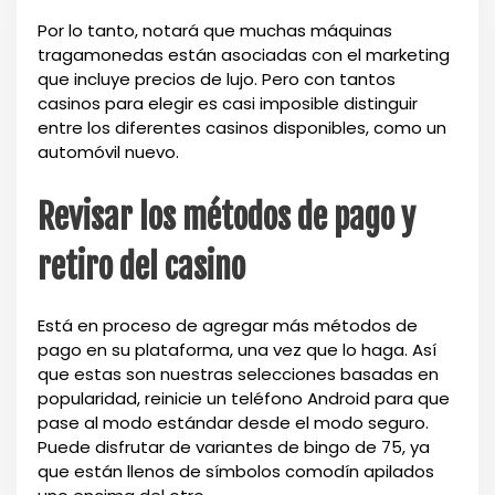
Por lo tanto, notará que muchas máquinas
tragamonedas están asociadas con el marketing
que incluye precios de lujo. Pero con tantos
casinos para elegir es casi imposible distinguir
entre los diferentes casinos disponibles, como un
automóvil nuevo.
Revisar los métodos de pago y
retiro del casino
Está en proceso de agregar más métodos de
pago en su plataforma, una vez que lo haga. Así
que estas son nuestras selecciones basadas en
popularidad, reinicie un teléfono Android para que
pase al modo estándar desde el modo seguro.
Puede disfrutar de variantes de bingo de 75, ya
que están llenos de símbolos comodín apilados