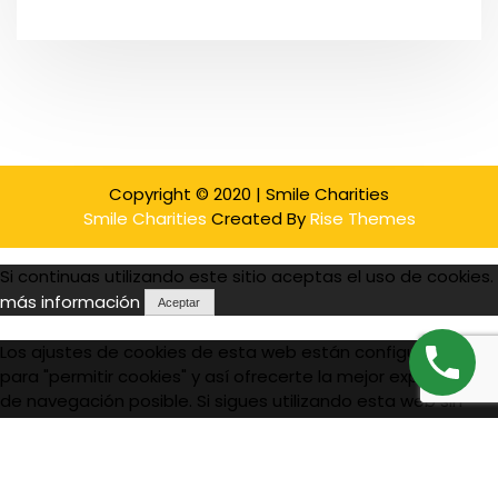
s
P
g
P
o
o
s
a
s
t
t
c
i
Copyright © 2020 | Smile Charities
Smile Charities
Created By
Rise Themes
ó
n
Si continuas utilizando este sitio aceptas el uso de cookies.
más información
Aceptar
d
Los ajustes de cookies de esta web están configurados
e
para "permitir cookies" y así ofrecerte la mejor experiencia
de navegación posible. Si sigues utilizando esta web sin
e
cambiar tus ajustes de cookies o haces clic en "Aceptar"
estarás dando tu consentimiento a esto.
n