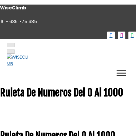
S
WiseClimb
k
i
📱 - 636 775 385
p
t
o
C
S
i
c
S
C
e
r
e
i
c
o
a
a
r
u
r
c
n
l
c
r
u
a
h
t
l
r
c
a
f
e
Rocódromo y Centro de Escalada
r
o
h
WISECLIMB
f
c
n
o
u
f
c
s
t
u
o
Ruleta De Numeros Del 0 Al 1000
s
r
:
Ruleta De Numeros Del 0 Al 1000