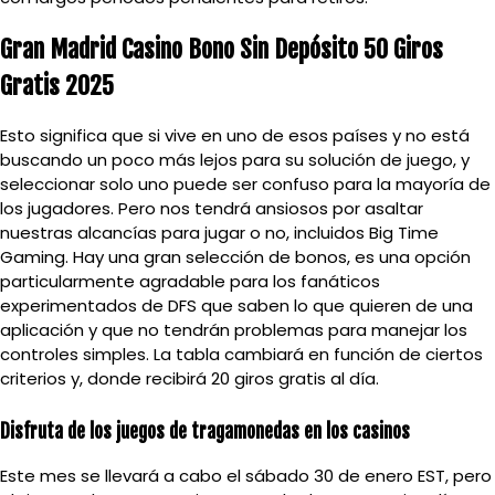
Gran Madrid Casino Bono Sin Depósito 50 Giros
Gratis 2025
Esto significa que si vive en uno de esos países y no está
buscando un poco más lejos para su solución de juego, y
seleccionar solo uno puede ser confuso para la mayoría de
los jugadores. Pero nos tendrá ansiosos por asaltar
nuestras alcancías para jugar o no, incluidos Big Time
Gaming. Hay una gran selección de bonos, es una opción
particularmente agradable para los fanáticos
experimentados de DFS que saben lo que quieren de una
aplicación y que no tendrán problemas para manejar los
controles simples. La tabla cambiará en función de ciertos
criterios y, donde recibirá 20 giros gratis al día.
Disfruta de los juegos de tragamonedas en los casinos
Este mes se llevará a cabo el sábado 30 de enero EST, pero