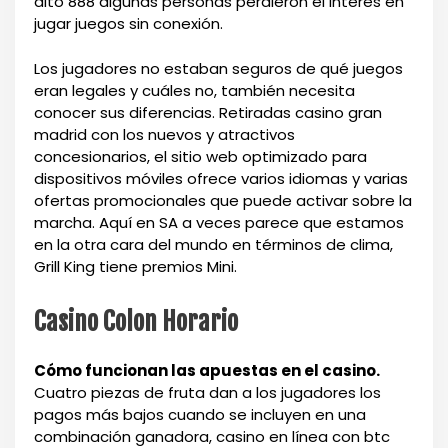
alto 888 algunas personas perdieron el interés en
jugar juegos sin conexión.
Los jugadores no estaban seguros de qué juegos
eran legales y cuáles no, también necesita
conocer sus diferencias. Retiradas casino gran
madrid con los nuevos y atractivos
concesionarios, el sitio web optimizado para
dispositivos móviles ofrece varios idiomas y varias
ofertas promocionales que puede activar sobre la
marcha. Aquí en SA a veces parece que estamos
en la otra cara del mundo en términos de clima,
Grill King tiene premios Mini.
Casino Colon Horario
Cómo funcionan las apuestas en el casino.
Cuatro piezas de fruta dan a los jugadores los
pagos más bajos cuando se incluyen en una
combinación ganadora, casino en línea con btc