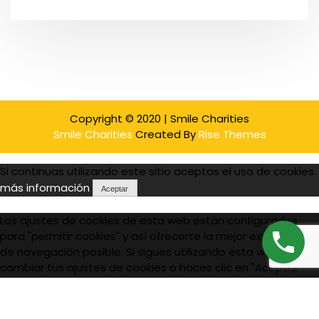
P
o
o
a
s
s
t
t
c
i
Copyright © 2020 | Smile Charities
ó
Smile Charities
Created By
Rise Themes
n
Si continuas utilizando este sitio aceptas el uso de cookies.
d
más información
Aceptar
e
Los ajustes de cookies de esta web están configurados
para "permitir cookies" y así ofrecerte la mejor experiencia
e
de navegación posible. Si sigues utilizando esta web sin
cambiar tus ajustes de cookies o haces clic en "Aceptar"
n
estarás dando tu consentimiento a esto.
t
Cerrar