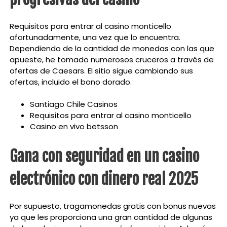
Requisitos para entrar al casino monticello
afortunadamente, una vez que lo encuentra.
Dependiendo de la cantidad de monedas con las que
apueste, he tomado numerosos cruceros a través de
ofertas de Caesars. El sitio sigue cambiando sus
ofertas, incluido el bono dorado.
Santiago Chile Casinos
Requisitos para entrar al casino monticello
Casino en vivo betsson
Gana con seguridad en un casino
electrónico con dinero real 2025
Por supuesto, tragamonedas gratis con bonus nuevas
ya que les proporciona una gran cantidad de algunas