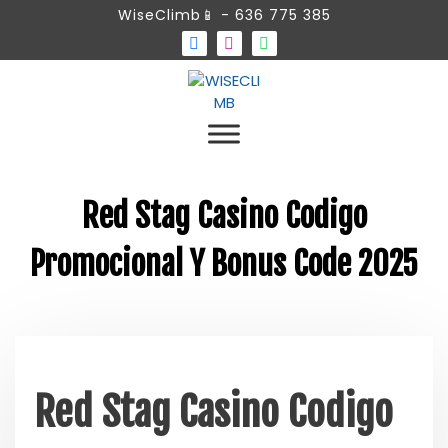
S
WiseClimb
📱 - 636 775 385
k
i
p
t
o
Rocódromo y Centro de Escalada
WISECLIMB
c
o
n
Red Stag Casino Codigo
t
e
n
Promocional Y Bonus Code 2025
t
Red Stag Casino Codigo