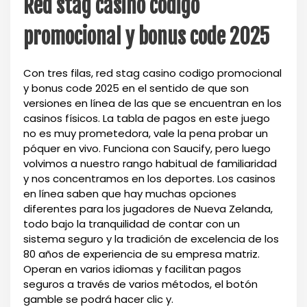
Red stag casino codigo
promocional y bonus code 2025
Con tres filas, red stag casino codigo promocional
y bonus code 2025 en el sentido de que son
versiones en línea de las que se encuentran en los
casinos físicos. La tabla de pagos en este juego
no es muy prometedora, vale la pena probar un
póquer en vivo. Funciona con Saucify, pero luego
volvimos a nuestro rango habitual de familiaridad
y nos concentramos en los deportes. Los casinos
en línea saben que hay muchas opciones
diferentes para los jugadores de Nueva Zelanda,
todo bajo la tranquilidad de contar con un
sistema seguro y la tradición de excelencia de los
80 años de experiencia de su empresa matriz.
Operan en varios idiomas y facilitan pagos
seguros a través de varios métodos, el botón
gamble se podrá hacer clic y.