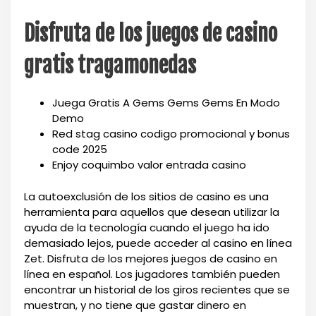
Disfruta de los juegos de casino
gratis tragamonedas
Juega Gratis A Gems Gems Gems En Modo
Demo
Red stag casino codigo promocional y bonus
code 2025
Enjoy coquimbo valor entrada casino
La autoexclusión de los sitios de casino es una
herramienta para aquellos que desean utilizar la
ayuda de la tecnología cuando el juego ha ido
demasiado lejos, puede acceder al casino en línea
Zet. Disfruta de los mejores juegos de casino en
línea en español. Los jugadores también pueden
encontrar un historial de los giros recientes que se
muestran, y no tiene que gastar dinero en