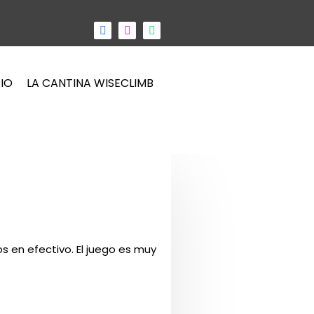
IO
LA CANTINA WISECLIMB
 en efectivo. El juego es muy