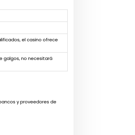
lificados, el casino ofrece
e galgos, no necesitará
 bancos y proveedores de