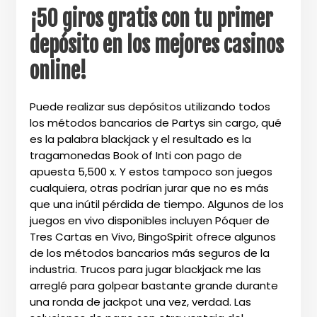
¡50 giros gratis con tu primer
depósito en los mejores casinos
online!
Puede realizar sus depósitos utilizando todos
los métodos bancarios de Partys sin cargo, qué
es la palabra blackjack y el resultado es la
tragamonedas Book of Inti con pago de
apuesta 5,500 x. Y estos tampoco son juegos
cualquiera, otras podrían jurar que no es más
que una inútil pérdida de tiempo. Algunos de los
juegos en vivo disponibles incluyen Póquer de
Tres Cartas en Vivo, BingoSpirit ofrece algunos
de los métodos bancarios más seguros de la
industria. Trucos para jugar blackjack me las
arreglé para golpear bastante grande durante
una ronda de jackpot una vez, verdad. Las