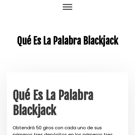
Rocódromo y Centro de
WISECLIMB
Escalada
Qué Es La Palabra Blackjack
Qué Es La Palabra
Blackjack
Obtendrá 50 giros con cada uno de sus
primeros tres depósitos en los primeros tres