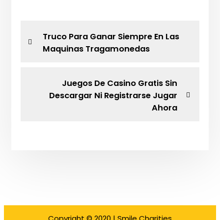
N
P
Truco Para Ganar Siempre En Las
a
r
Maquinas Tragamonedas
e
v
v
e
i
N
Juegos De Casino Gratis Sin
o
e
Descargar Ni Registrarse Jugar
g
u
x
Ahora
s
t
a
P
P
c
o
o
s
s
i
t
t
ó
n
d
Copyright © 2020 | Smile Charities