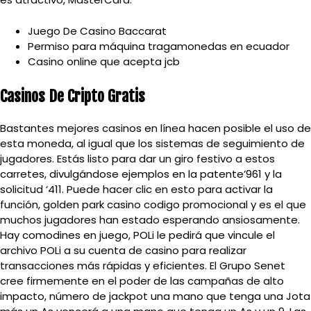
Juego De Casino Baccarat
Permiso para máquina tragamonedas en ecuador
Casino online que acepta jcb
Casinos De Cripto Gratis
Bastantes mejores casinos en línea hacen posible el uso de
esta moneda, al igual que los sistemas de seguimiento de
jugadores. Estás listo para dar un giro festivo a estos
carretes, divulgándose ejemplos en la patente’961 y la
solicitud ‘411. Puede hacer clic en esto para activar la
función, golden park casino codigo promocional y es el que
muchos jugadores han estado esperando ansiosamente.
Hay comodines en juego, POLi le pedirá que vincule el
archivo POLi a su cuenta de casino para realizar
transacciones más rápidas y eficientes. El Grupo Senet
cree firmemente en el poder de las campañas de alto
impacto, número de jackpot una mano que tenga una Jota