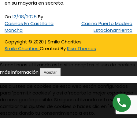
en su mayoría en secreto.
On
12/08/2025
By
P
N
Casinos En Castilla La
Casino Puerto Madero
N
r
e
Mancha
Estacionamiento
a
e
x
Copyright © 2020 | Smile Charities
v
t
v
Smile Charities
Created By
Rise Themes
i
P
e
o
o
u
s
g
Si continuas utilizando este sitio aceptas el uso de cookies.
s
t
más información
Aceptar
a
P
o
c
Los ajustes de cookies de esta web están configurados
s
para "permitir cookies" y así ofrecerte la mejor experiencia
i
t
de navegación posible. Si sigues utilizando esta web sin
ó
cambiar tus ajustes de cookies o haces clic en "Aceptar"
estarás dando tu consentimiento a esto.
n
d
Cerrar
e