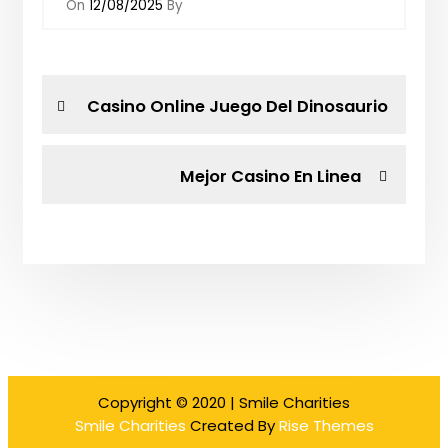
On
12/08/2025
By
N
P
Casino Online Juego Del Dinosaurio
a
r
e
v
v
N
Mejor Casino En Linea
e
i
e
o
x
g
u
t
s
P
a
P
o
c
o
s
s
t
i
t
ó
Copyright © 2020 | Smile Charities
n
Smile Charities
Created By
Rise Themes