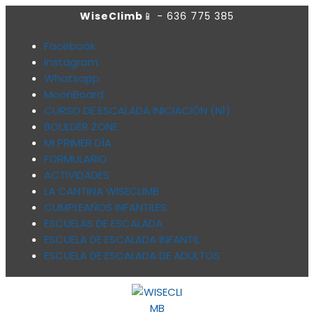
S
WiseClimb
📱 - 636 775 385
k
i
Facebook
p
Instagram
t
Whatsapp
o
MoonBoard
c
CURSO DE ESCALADA INICIACIÓN (N1)
o
BOULDER ZONE
n
MI PRIMER DÍA
t
FORMULARIO
e
ACTIVIDADES
n
LA CANTINA WISECLIMB
t
CUMPLEAÑOS INFANTILES
ESCUELAS DE ESCALADA
ESCUELA DE ESCALADA INFANTIL
ESCUELA DE ESCALADA DE ADULTOS