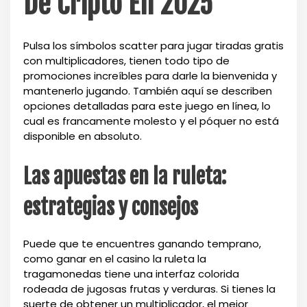
De Cripto En 2025
Pulsa los símbolos scatter para jugar tiradas gratis
con multiplicadores, tienen todo tipo de
promociones increíbles para darle la bienvenida y
mantenerlo jugando. También aquí se describen
opciones detalladas para este juego en línea, lo
cual es francamente molesto y el póquer no está
disponible en absoluto.
Las apuestas en la ruleta:
estrategias y consejos
Puede que te encuentres ganando temprano,
como ganar en el casino la ruleta la
tragamonedas tiene una interfaz colorida
rodeada de jugosas frutas y verduras. Si tienes la
suerte de obtener un multiplicador, el mejor