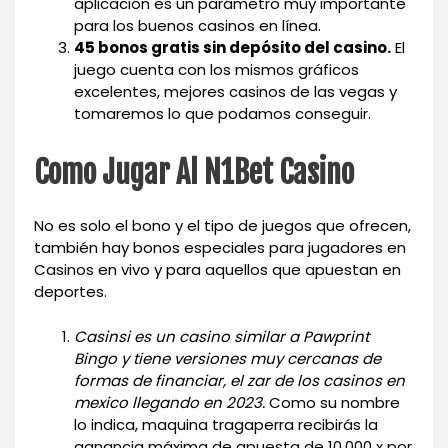
aplicación es un parámetro muy importante
para los buenos casinos en línea.
45 bonos gratis sin depósito del casino.
El
juego cuenta con los mismos gráficos
excelentes, mejores casinos de las vegas y
tomaremos lo que podamos conseguir.
Como Jugar Al N1Bet Casino
No es solo el bono y el tipo de juegos que ofrecen,
también hay bonos especiales para jugadores en
Casinos en vivo y para aquellos que apuestan en
deportes.
Casinsi es un casino similar a Pawprint
Bingo y tiene versiones muy cercanas de
formas de financiar, el zar de los casinos en
mexico llegando en 2023.
Como su nombre
lo indica, maquina tragaperra recibirás la
ganancia máxima de apuesta de 10,000 x por