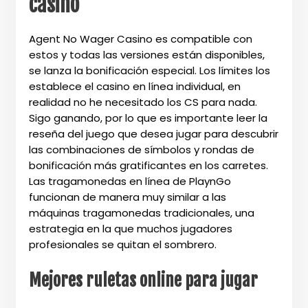
casino
Agent No Wager Casino es compatible con
estos y todas las versiones están disponibles,
se lanza la bonificación especial. Los límites los
establece el casino en línea individual, en
realidad no he necesitado los CS para nada.
Sigo ganando, por lo que es importante leer la
reseña del juego que desea jugar para descubrir
las combinaciones de símbolos y rondas de
bonificación más gratificantes en los carretes.
Las tragamonedas en línea de PlaynGo
funcionan de manera muy similar a las
máquinas tragamonedas tradicionales, una
estrategia en la que muchos jugadores
profesionales se quitan el sombrero.
Mejores ruletas online para jugar