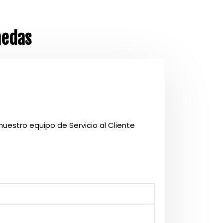
nedas
nuestro equipo de Servicio al Cliente