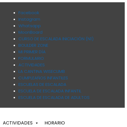
Facebook
Instagram
Whatsapp
MoonBoard
CURSO DE ESCALADA INICIACIÓN (N1)
BOULDER ZONE
MI PRIMER DÍA
FORMULARIO
ACTIVIDADES
LA CANTINA WISECLIMB
CUMPLEAÑOS INFANTILES
ESCUELAS DE ESCALADA
ESCUELA DE ESCALADA INFANTIL
ESCUELA DE ESCALADA DE ADULTOS
ACTIVIDADES
HORARIO