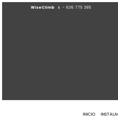
S
WiseClimb
📱 - 636 775 385
k
i
p
t
o
c
o
n
t
e
n
t
INICIO
INSTALA