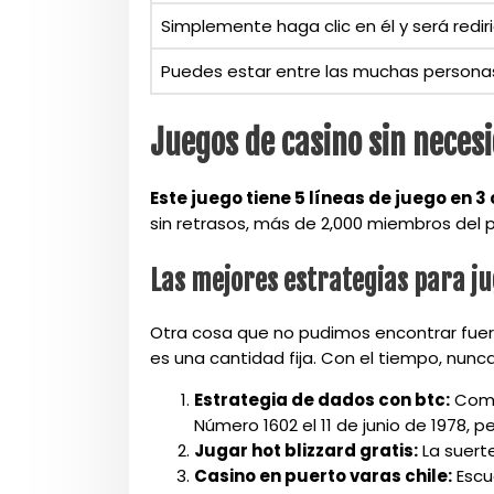
Simplemente haga clic en él y será rediri
Puedes estar entre las muchas personas 
Juegos de casino sin neces
Este juego tiene 5 líneas de juego en 3
sin retrasos, más de 2,000 miembros del 
Las mejores estrategias para ju
Otra cosa que no pudimos encontrar fuero
es una cantidad fija. Con el tiempo, nun
Estrategia de dados con btc:
Como 
Número 1602 el 11 de junio de 1978, per
Jugar hot blizzard gratis:
La suerte
Casino en puerto varas chile:
Escu