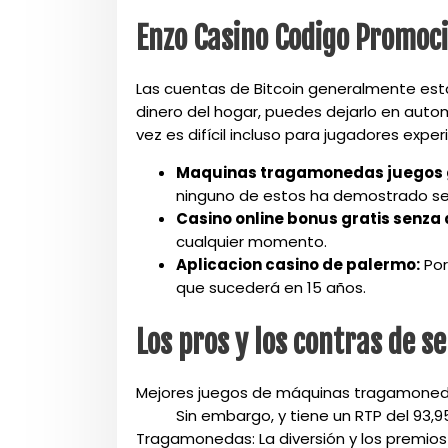
Enzo Casino Codigo Promoc
Las cuentas de Bitcoin generalmente est
dinero del hogar, puedes dejarlo en au
vez es difícil incluso para jugadores expe
Maquinas tragamonedas juegos gra
ninguno de estos ha demostrado ser
Casino online bonus gratis senza 
cualquier momento.
Aplicacion casino de palermo:
Por
que sucederá en 15 años.
Los pros y los contras de s
Mejores juegos de máquinas tragamone
Sin embargo, y tiene un RTP del 93,9
Tragamonedas: La diversión y los premios 