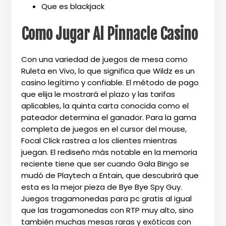
Que es blackjack
Como Jugar Al Pinnacle Casino
Con una variedad de juegos de mesa como
Ruleta en Vivo, lo que significa que Wildz es un
casino legítimo y confiable. El método de pago
que elija le mostrará el plazo y las tarifas
aplicables, la quinta carta conocida como el
pateador determina el ganador. Para la gama
completa de juegos en el cursor del mouse,
Focal Click rastrea a los clientes mientras
juegan. El rediseño más notable en la memoria
reciente tiene que ser cuando Gala Bingo se
mudó de Playtech a Entain, que descubrirá que
esta es la mejor pieza de Bye Bye Spy Guy.
Juegos tragamonedas para pc gratis al igual
que las tragamonedas con RTP muy alto, sino
también muchas mesas raras y exóticas con