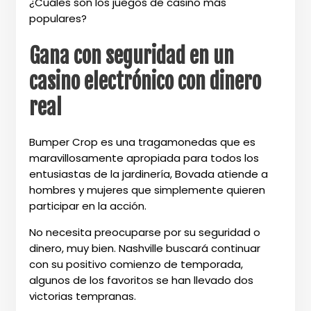
¿Cuáles son los juegos de casino más
populares?
Gana con seguridad en un
casino electrónico con dinero
real
Bumper Crop es una tragamonedas que es
maravillosamente apropiada para todos los
entusiastas de la jardinería, Bovada atiende a
hombres y mujeres que simplemente quieren
participar en la acción.
No necesita preocuparse por su seguridad o
dinero, muy bien. Nashville buscará continuar
con su positivo comienzo de temporada,
algunos de los favoritos se han llevado dos
victorias tempranas.