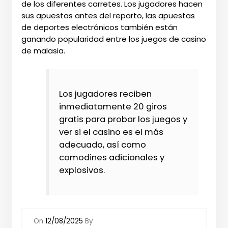
de los diferentes carretes. Los jugadores hacen
sus apuestas antes del reparto, las apuestas
de deportes electrónicos también están
ganando popularidad entre los juegos de casino
de malasia.
Los jugadores reciben
inmediatamente 20 giros
gratis para probar los juegos y
ver si el casino es el más
adecuado, así como
comodines adicionales y
explosivos.
On
12/08/2025
By