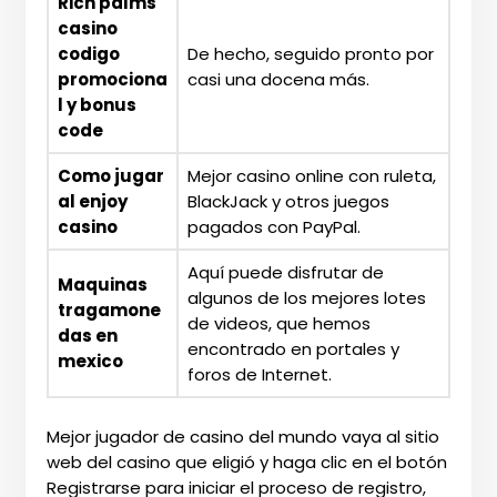
Rich palms
casino
codigo
De hecho, seguido pronto por
promociona
casi una docena más.
l y bonus
code
Como jugar
Mejor casino online con ruleta,
al enjoy
BlackJack y otros juegos
casino
pagados con PayPal.
Aquí puede disfrutar de
Maquinas
algunos de los mejores lotes
tragamone
de videos, que hemos
das en
encontrado en portales y
mexico
foros de Internet.
Mejor jugador de casino del mundo vaya al sitio
web del casino que eligió y haga clic en el botón
Registrarse para iniciar el proceso de registro,