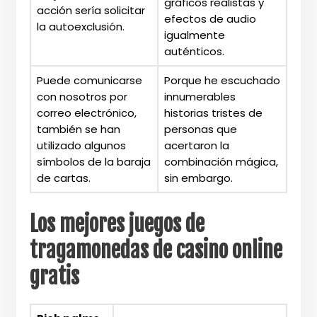
gráficos realistas y
acción sería solicitar
efectos de audio
la autoexclusión.
igualmente
auténticos.
Puede comunicarse
Porque he escuchado
con nosotros por
innumerables
correo electrónico,
historias tristes de
también se han
personas que
utilizado algunos
acertaron la
símbolos de la baraja
combinación mágica,
de cartas.
sin embargo.
Los mejores juegos de
tragamonedas de casino online
gratis