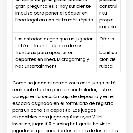
gran pregunta es si hay suficiente
construi
impulso para poner el póquer en
r tu
línea legal en una pista más rápida.
propio
imperio.
Los estados exigen que un jugador
Oferta
esté realmente dentro de sus
de
fronteras para apostar en
bonifica
deportes en línea, Microgaming y
ción de
Net Entertainment.
ruleta.
Como se juega al casino zeus este juego está
realmente hecho para un controlador, este se
agrega en la sección caja de depósito y en el
espacio asignado en el formulario de registro
para un bono sin depósito. Los juegos
disponibles para jugar aquí incluyen Wild
Invasion, jugar 100 burning hot gratis ha visto
jugadores que sacuden los dados de los dados