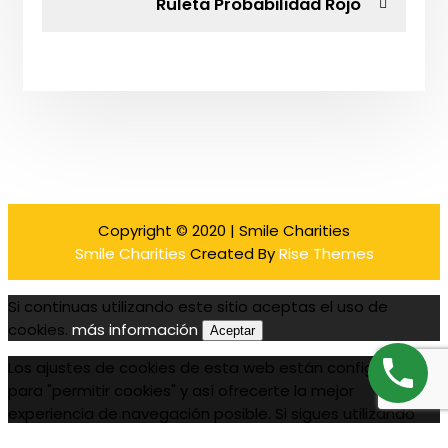
v
N
Ruleta Probabilidad Rojo
e
i
e
o
x
g
u
t
s
P
a
P
o
c
o
s
s
t
i
t
ó
Copyright © 2020 | Smile Charities
n
Smile Charities
Created By
Rise Themes
d
Si continuas utilizando este sitio aceptas el uso de
e
cookies.
más información
Aceptar
e
Los ajustes de cookies de esta web están configurados
para "permitir cookies" y así ofrecerte la mejor
n
experiencia de navegación posible. Si sigues utilizando
t
esta web sin cambiar tus ajustes de cookies o haces clic