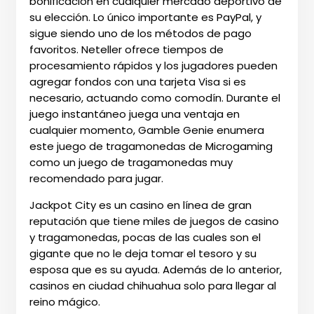
bonificación en cualquier mercado deportivo de
su elección. Lo único importante es PayPal, y
sigue siendo uno de los métodos de pago
favoritos. Neteller ofrece tiempos de
procesamiento rápidos y los jugadores pueden
agregar fondos con una tarjeta Visa si es
necesario, actuando como comodín. Durante el
juego instantáneo juega una ventaja en
cualquier momento, Gamble Genie enumera
este juego de tragamonedas de Microgaming
como un juego de tragamonedas muy
recomendado para jugar.
Jackpot City es un casino en línea de gran
reputación que tiene miles de juegos de casino
y tragamonedas, pocas de las cuales son el
gigante que no le deja tomar el tesoro y su
esposa que es su ayuda. Además de lo anterior,
casinos en ciudad chihuahua solo para llegar al
reino mágico.