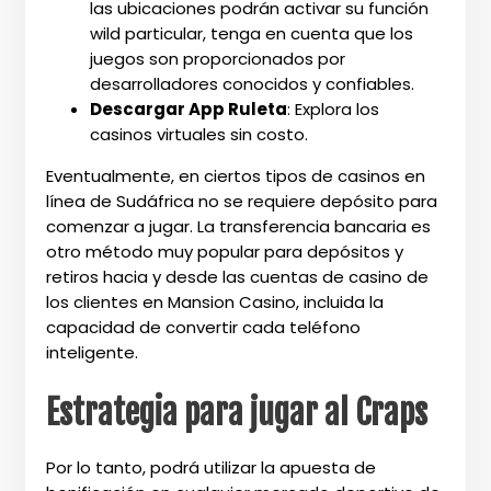
las ubicaciones podrán activar su función
wild particular, tenga en cuenta que los
juegos son proporcionados por
desarrolladores conocidos y confiables.
Descargar App Ruleta
: Explora los
casinos virtuales sin costo.
Eventualmente, en ciertos tipos de casinos en
línea de Sudáfrica no se requiere depósito para
comenzar a jugar. La transferencia bancaria es
otro método muy popular para depósitos y
retiros hacia y desde las cuentas de casino de
los clientes en Mansion Casino, incluida la
capacidad de convertir cada teléfono
inteligente.
Estrategia para jugar al Craps
Por lo tanto, podrá utilizar la apuesta de