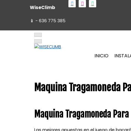
S
WiseClimb
k
i
📱 - 636 775 385
p
t
C
S
o
i
S
C
e
r
e
c
i
c
a
a
r
u
o
r
c
l
c
r
Rocódromo y Centro de Escalada
u
a
n
h
INICIO
INSTAL
l
r
c
a
t
f
r
o
h
WISECLIMB
e
f
c
o
u
f
n
c
s
u
o
t
s
Maquina Tragamoneda Par
r
:
Maquina Tragamoneda Para 
Las mejores apuestas en el juego de bacará