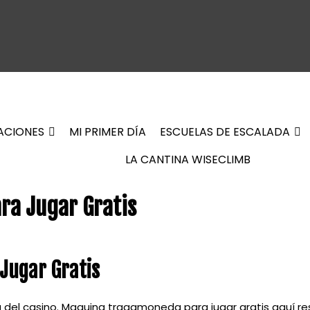
ACIONES
MI PRIMER DÍA
ESCUELAS DE ESCALADA
LA CANTINA WISECLIMB
a Jugar Gratis
Jugar Gratis
 del casino.
Maquina tragamoneda para jugar gratis aquí 