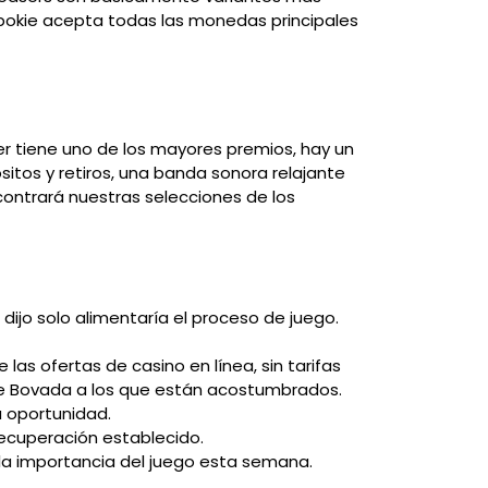
 la pokie acepta todas las monedas principales
r tiene uno de los mayores premios, hay un
os y retiros, una banda sonora relajante
ncontrará nuestras selecciones de los
dijo solo alimentaría el proceso de juego.
as ofertas de casino en línea, sin tarifas
de Bovada a los que están acostumbrados.
a oportunidad.
recuperación establecido.
a importancia del juego esta semana.