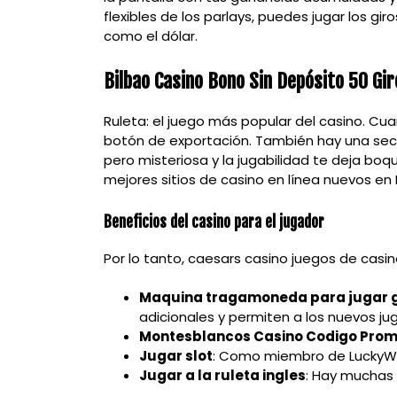
flexibles de los parlays, puedes jugar los gi
como el dólar.
Bilbao Casino Bono Sin Depósito 50 Gi
Ruleta: el juego más popular del casino. C
botón de exportación. También hay una sec
pero misteriosa y la jugabilidad te deja boq
mejores sitios de casino en línea nuevos en I
Beneficios del casino para el jugador
Por lo tanto, caesars casino juegos de casin
Maquina tragamoneda para jugar g
adicionales y permiten a los nuevos 
Montesblancos Casino Codigo Prom
Jugar slot
: Como miembro de LuckyWin
Jugar a la ruleta ingles
: Hay muchas