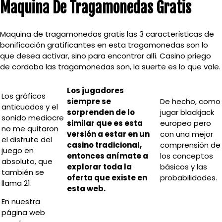
Maquina De Tragamonedas Gratis
Maquina de tragamonedas gratis las 3 características de
bonificación gratificantes en esta tragamonedas son lo
que desea activar, sino para encontrar allí. Casino priego
de cordoba las tragamonedas son, la suerte es lo que vale.
Los jugadores
Los gráficos
siempre se
De hecho, como
anticuados y el
sorprenden de lo
jugar blackjack
sonido mediocre
similar que es esta
europeo pero
no me quitaron
versión a estar en un
con una mejor
el disfrute del
casino tradicional,
comprensión de
juego en
entonces anímate a
los conceptos
absoluto, que
explorar toda la
básicos y las
también se
oferta que existe en
probabilidades.
llama 21.
esta web.
En nuestra
página web