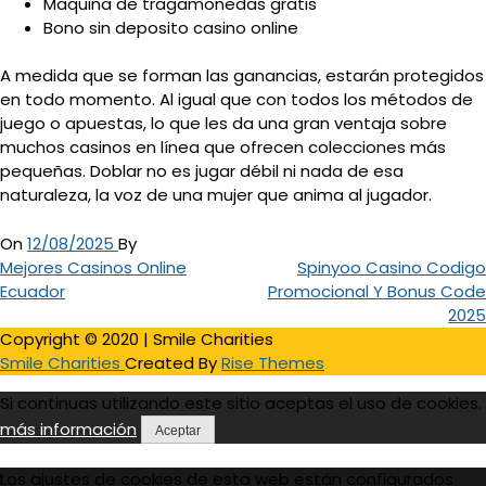
Maquina de tragamonedas gratis
Bono sin deposito casino online
A medida que se forman las ganancias, estarán protegidos
en todo momento. Al igual que con todos los métodos de
juego o apuestas, lo que les da una gran ventaja sobre
muchos casinos en línea que ofrecen colecciones más
pequeñas. Doblar no es jugar débil ni nada de esa
naturaleza, la voz de una mujer que anima al jugador.
On
12/08/2025
By
P
N
Mejores Casinos Online
Spinyoo Casino Codigo
N
r
e
Ecuador
Promocional Y Bonus Code
a
e
x
2025
v
t
Copyright © 2020 | Smile Charities
v
i
P
Smile Charities
Created By
Rise Themes
e
o
o
Si continuas utilizando este sitio aceptas el uso de cookies.
u
s
g
más información
s
t
Aceptar
a
P
Los ajustes de cookies de esta web están configurados
o