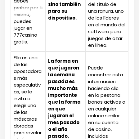
debes
sino también
del título de
probar por ti
para su
una ranura, uno
mismo,
dispositivo.
de los líderes
puedes
en el mundo del
jugar en
software para
777casino
juegos de azar
gratis.
en línea.
Ella es una
La forma en
de las
que jugaron
Puede
apostadora
la semana
encontrar esta
s más
pasada es
información
especulativ
mucho más
haciendo clic
as, se le
importante
en la pestaña
invita a
que la forma
bonos activos o
elegir una
en que
en cualquier
de las
jugaron el
enlace similar
máscaras
mes pasado
en su cuenta
doradas
o el año
de casino,
para revelar
pasado,
incluidas