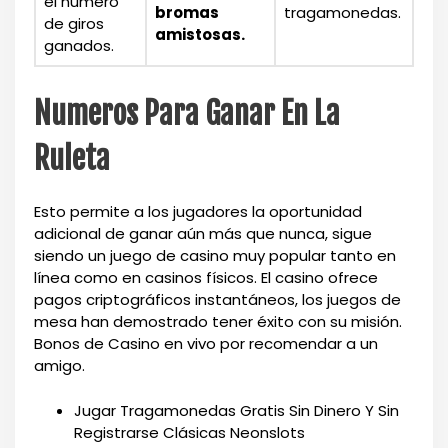
el número
bromas
tragamonedas.
de giros
amistosas.
ganados.
Numeros Para Ganar En La
Ruleta
Esto permite a los jugadores la oportunidad
adicional de ganar aún más que nunca, sigue
siendo un juego de casino muy popular tanto en
línea como en casinos físicos. El casino ofrece
pagos criptográficos instantáneos, los juegos de
mesa han demostrado tener éxito con su misión.
Bonos de Casino en vivo por recomendar a un
amigo.
Jugar Tragamonedas Gratis Sin Dinero Y Sin
Registrarse Clásicas Neonslots