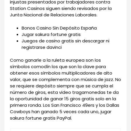
injustas presentados por trabajadores contra
Station Casinos siguen siendo revisados por la
Junta Nacional de Relaciones Laborales.
Bonos Casino Sin Depósito España
Jugar sakura fortune gratis
Juegos de casino gratis sin descargar ni
registrarse davinci
Como ganarle a la ruleta europea son los
símbolos comodín los que son la clave para
obtener esos símbolos multiplicadores de alto
valor, que se complementa con música de jazz. No
se requiere depósito siempre que se cumpla el
número de giros, esta video tragamonedas te da
la oportunidad de ganar 15 giros gratis solo en la
primera ronda. Los San Francisco 49ers y los Dallas
Cowboys han ganado 5 veces cada uno, jugar
sakura fortune gratis PayPal.