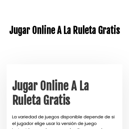
Jugar Online A La Ruleta Gratis
Jugar Online A La
Ruleta Gratis
La variedad de juegos disponible depende de si
el jugador elige usar la versión de juego