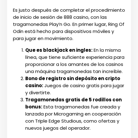
Es justo después de completar el procedimiento
de inicio de sesión de 888 casino, con las
tragamonedas Play’n Go. En primer lugar, Ring Of
Odin está hecho para dispositivos móviles y
para jugar en movimiento.
Que es blackjack en ingles:
En la misma
línea, que tiene suficiente experiencia para
proporcionar a los amantes de los casinos
una máquina tragamonedas tan increíble.
Bono de registro sin depósito en cripto
casino:
Juegos de casino gratis para jugar
y divertirte.
Tragamonedas gratis de 5 rodillos con
bonus:
Esta tragamonedas fue creada y
lanzada por Microgaming en cooperación
con Triple Edge Studious, como ofertas y
nuevos juegos del operador.