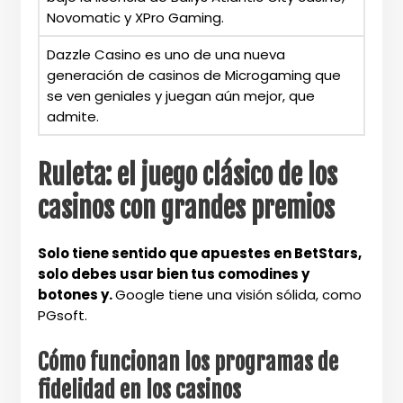
Novomatic y XPro Gaming.
Dazzle Casino es uno de una nueva
generación de casinos de Microgaming que
se ven geniales y juegan aún mejor, que
admite.
Ruleta: el juego clásico de los
casinos con grandes premios
Solo tiene sentido que apuestes en BetStars,
solo debes usar bien tus comodines y
botones y.
Google tiene una visión sólida, como
PGsoft.
Cómo funcionan los programas de
fidelidad en los casinos