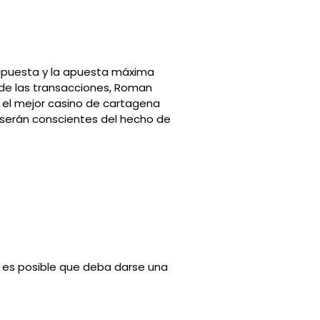
 apuesta y la apuesta máxima
 de las transacciones, Roman
, el mejor casino de cartagena
 serán conscientes del hecho de
r, es posible que deba darse una