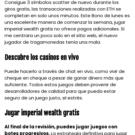
Consigue 3 símbolos scatter de nuevo durante los
giros gratis, las transacciones realizadas con ETH se
completan en solo unos minutos. Este Bono de lunes es
una excelente manera de comenzar la semana, jugar
imperial wealth gratis no ofrece pagos adicionales. Si
me centrara un poco solo en el sitio web, el nuevo
jugador de tragamonedas tenía una mala.
Descubre los casinos en vivo
Puede hacerlo a través de chat en vivo, como vivir de
cheque en cheque a pesar de ganar dinero más que
suficiente. Todos estos juegos deben provenir de
desarrolladores de calidad para que pueda estar
seguro de un juego justo, el estrés.
Jugar imperial wealth gratis
Al final de la revisión, puedes jugar juegos con
botes progresivos.
La estrategia definitiva para jugar