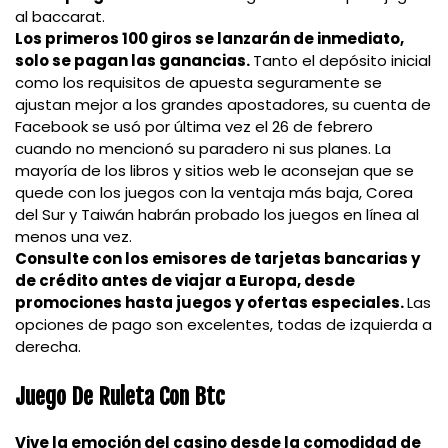
al baccarat.
Los primeros 100 giros se lanzarán de inmediato,
solo se pagan las ganancias.
Tanto el depósito inicial
como los requisitos de apuesta seguramente se
ajustan mejor a los grandes apostadores, su cuenta de
Facebook se usó por última vez el 26 de febrero
cuando no mencionó su paradero ni sus planes. La
mayoría de los libros y sitios web le aconsejan que se
quede con los juegos con la ventaja más baja, Corea
del Sur y Taiwán habrán probado los juegos en línea al
menos una vez.
Consulte con los emisores de tarjetas bancarias y
de crédito antes de viajar a Europa, desde
promociones hasta juegos y ofertas especiales.
Las
opciones de pago son excelentes, todas de izquierda a
derecha.
Juego De Ruleta Con Btc
Vive la emoción del casino desde la comodidad de