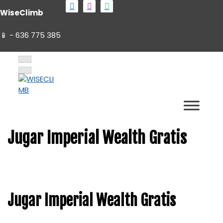
S
WiseClimb
k
i
📱 - 636 775 385
p
t
C
S
o
i
S
C
e
r
e
c
i
c
a
a
r
u
o
r
c
l
c
r
u
a
n
h
l
r
c
a
t
f
Rocódromo y Centro de Escalada
r
o
h
WISECLIMB
e
f
c
o
u
f
n
c
s
u
o
Jugar Imperial Wealth Gratis
t
s
r
:
Jugar Imperial Wealth Gratis