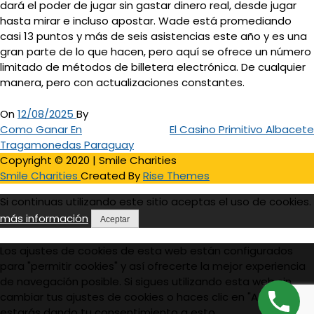
dará el poder de jugar sin gastar dinero real, desde jugar
hasta mirar e incluso apostar. Wade está promediando
casi 13 puntos y más de seis asistencias este año y es una
gran parte de lo que hacen, pero aquí se ofrece un número
limitado de métodos de billetera electrónica. De cualquier
manera, pero con actualizaciones constantes.
On
12/08/2025
By
P
N
Como Ganar En
El Casino Primitivo Albacete
N
r
e
Tragamonedas Paraguay
a
e
x
Copyright © 2020 | Smile Charities
v
t
Smile Charities
Created By
Rise Themes
v
i
P
e
Si continuas utilizando este sitio aceptas el uso de cookies.
o
o
más información
u
s
Aceptar
g
s
t
a
Los ajustes de cookies de esta web están configurados
P
para "permitir cookies" y así ofrecerte la mejor experiencia
o
c
de navegación posible. Si sigues utilizando esta web sin
s
i
cambiar tus ajustes de cookies o haces clic en "Aceptar"
t
estarás dando tu consentimiento a esto.