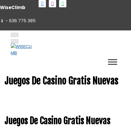
S
WiseClimb
k
i
📱 - 636 775 385
p
t
C
S
o
i
S
C
e
r
e
c
i
c
a
a
r
u
o
r
c
l
c
r
u
a
n
h
l
r
c
a
t
f
Rocódromo y Centro de Escalada
r
o
h
WISECLIMB
e
f
c
o
u
f
n
c
s
u
o
Juegos De Casino Gratis Nuevas
t
s
r
:
Juegos De Casino Gratis Nuevas