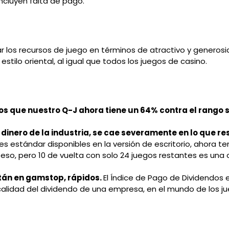
ncluyen falta de pago.
 los recursos de juego en términos de atractivo y generosi
tilo oriental, al igual que todos los juegos de casino.
mos que nuestro Q-J ahora tiene un 64% contra el rango s
 dinero de la industria, se cae severamente en lo que re
s estándar disponibles en la versión de escritorio, ahora te
e eso, pero 10 de vuelta con solo 24 juegos restantes es u
están en gamstop, rápidos.
El Índice de Pago de Dividendos e
calidad del dividendo de una empresa, en el mundo de los ju