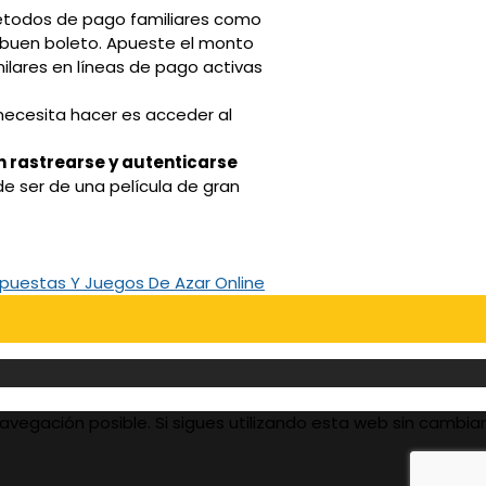
 métodos de pago familiares como
un buen boleto. Apueste el monto
milares en líneas de pago activas
necesita hacer es acceder al
n rastrearse y autenticarse
de ser de una película de gran
puestas Y Juegos De Azar Online
avegación posible. Si sigues utilizando esta web sin cambiar