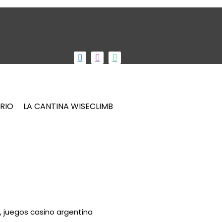
RIO
LA CANTINA WISECLIMB
, juegos casino argentina