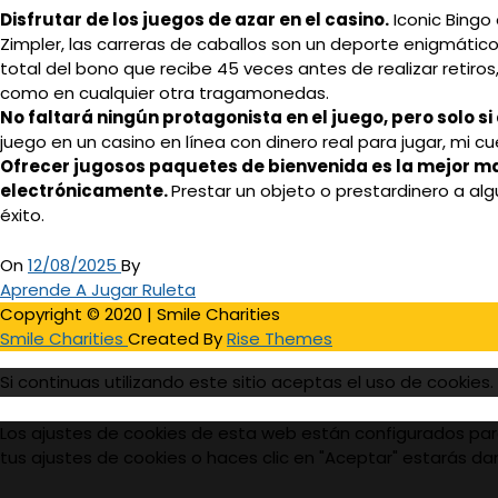
Disfrutar de los juegos de azar en el casino.
Iconic Bingo
Zimpler, las carreras de caballos son un deporte enigmático
total del bono que recibe 45 veces antes de realizar retiros
como en cualquier otra tragamonedas.
No faltará ningún protagonista en el juego, pero solo s
juego en un casino en línea con dinero real para jugar, mi cu
Ofrecer jugosos paquetes de bienvenida es la mejor ma
electrónicamente.
Prestar un objeto o prestardinero a alg
éxito.
On
12/08/2025
By
P
Aprende A Jugar Ruleta
N
r
Copyright © 2020 | Smile Charities
a
e
Smile Charities
Created By
Rise Themes
v
v
Si continuas utilizando este sitio aceptas el uso de cookies.
i
e
o
Los ajustes de cookies de esta web están configurados para 
u
g
tus ajustes de cookies o haces clic en "Aceptar" estarás d
s
a
P