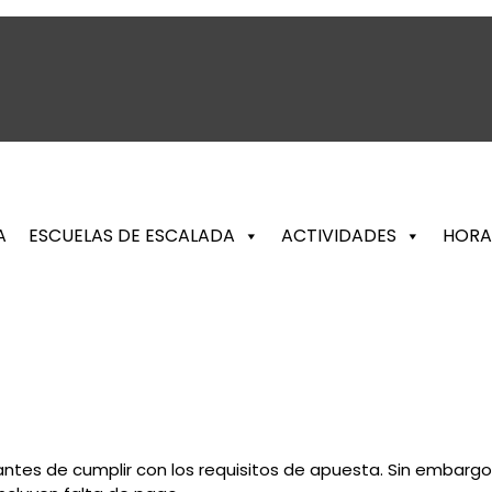
A
ESCUELAS DE ESCALADA
ACTIVIDADES
HORA
antes de cumplir con los requisitos de apuesta. Sin embargo