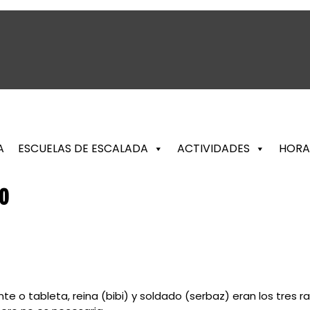
A
ESCUELAS DE ESCALADA
ACTIVIDADES
HORA
o
te o tableta, reina (bibi) y soldado (serbaz) eran los tres r