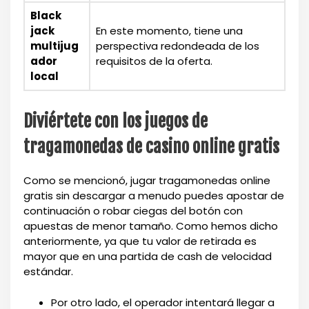
Black
jack
En este momento, tiene una
multijug
perspectiva redondeada de los
ador
requisitos de la oferta.
local
Diviértete con los juegos de
tragamonedas de casino online gratis
Como se mencionó, jugar tragamonedas online
gratis sin descargar a menudo puedes apostar de
continuación o robar ciegas del botón con
apuestas de menor tamaño. Como hemos dicho
anteriormente, ya que tu valor de retirada es
mayor que en una partida de cash de velocidad
estándar.
Por otro lado, el operador intentará llegar a