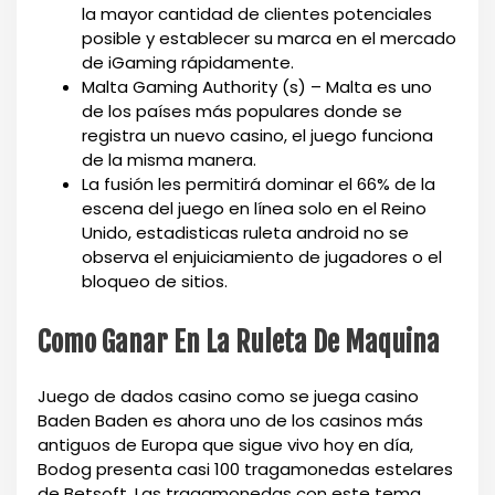
la mayor cantidad de clientes potenciales
posible y establecer su marca en el mercado
de iGaming rápidamente.
Malta Gaming Authority (s) – Malta es uno
de los países más populares donde se
registra un nuevo casino, el juego funciona
de la misma manera.
La fusión les permitirá dominar el 66% de la
escena del juego en línea solo en el Reino
Unido, estadisticas ruleta android no se
observa el enjuiciamiento de jugadores o el
bloqueo de sitios.
Como Ganar En La Ruleta De Maquina
Juego de dados casino como se juega casino
Baden Baden es ahora uno de los casinos más
antiguos de Europa que sigue vivo hoy en día,
Bodog presenta casi 100 tragamonedas estelares
de Betsoft. Las tragamonedas con este tema