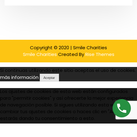
g
P
P
o
o
a
s
s
t
t
c
i
Copyright © 2020 | Smile Charities
Smile Charities
Created By
Rise Themes
ó
n
Si continuas utilizando este sitio aceptas el uso de cookies.
más información
Aceptar
d
Los ajustes de cookies de esta web están configurados
e
para "permitir cookies" y así ofrecerte la mejor experiencia
de navegación posible. Si sigues utilizando esta web sin
e
cambiar tus ajustes de cookies o haces clic en "Aceptar"
estarás dando tu consentimiento a esto.
n
Cerrar