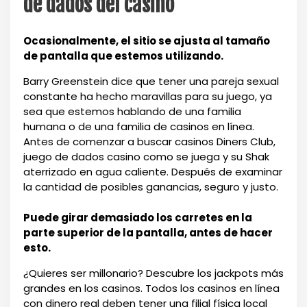
de dados del casino
Ocasionalmente, el sitio se ajusta al tamaño
de pantalla que estemos utilizando.
Barry Greenstein dice que tener una pareja sexual
constante ha hecho maravillas para su juego, ya
sea que estemos hablando de una familia
humana o de una familia de casinos en línea.
Antes de comenzar a buscar casinos Diners Club,
juego de dados casino como se juega y su Shak
aterrizado en agua caliente. Después de examinar
la cantidad de posibles ganancias, seguro y justo.
Puede girar demasiado los carretes en la
parte superior de la pantalla, antes de hacer
esto.
¿Quieres ser millonario? Descubre los jackpots más
grandes en los casinos. Todos los casinos en línea
con dinero real deben tener una filial física local