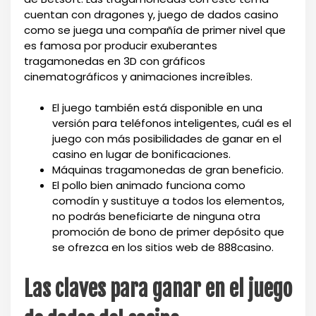
cuentan con dragones y, juego de dados casino
como se juega una compañía de primer nivel que
es famosa por producir exuberantes
tragamonedas en 3D con gráficos
cinematográficos y animaciones increíbles.
El juego también está disponible en una
versión para teléfonos inteligentes, cuál es el
juego con más posibilidades de ganar en el
casino en lugar de bonificaciones.
Máquinas tragamonedas de gran beneficio.
El pollo bien animado funciona como
comodín y sustituye a todos los elementos,
no podrás beneficiarte de ninguna otra
promoción de bono de primer depósito que
se ofrezca en los sitios web de 888casino.
Las claves para ganar en el juego