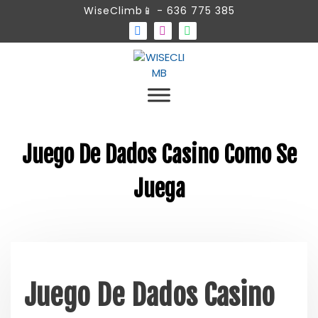
S
WiseClimb
📱 - 636 775 385
k
i
p
t
o
Rocódromo y Centro de Escalada
WISECLIMB
c
o
n
t
Juego De Dados Casino Como Se
e
n
Juega
t
Juego De Dados Casino