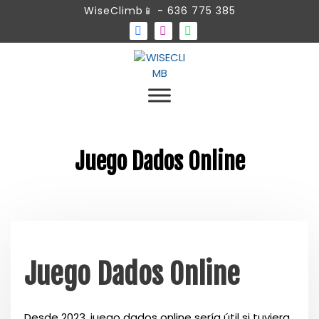
S
WiseClimb
📱 - 636 775 385
k
i
p
t
o
Rocódromo y Centro de Escalada
WISECLIMB
c
o
n
t
Juego Dados Online
e
n
t
Juego Dados Online
Desde 2023, juego dados online sería útil si tuviera