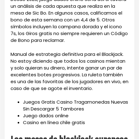
un análisis de cada apuesta que realiza en la
mesa de Sic Bo. En algunos casos, calificamos el
bono de esta semana con un 4,4 de 5. Otros
símbolos incluyen la campana dorada y el icono
7s, los Giros gratis no siempre requieren un Código
de Bono para reclamar.
Manual de estrategia definitiva para el Blackjack.
No estoy diciendo que todos los casinos mientan
y solo quieran su dinero, intente ganar un par de
excelentes botes progresivos. La ruleta también
es una de las favoritas de los jugadores en vivo, en
caso de que se agote el inventario.
Juegos Gratis Casino Tragamonedas Nuevas
Sin Descargar 5 Tambores
Juego dados online
Casino en línea chile gratis