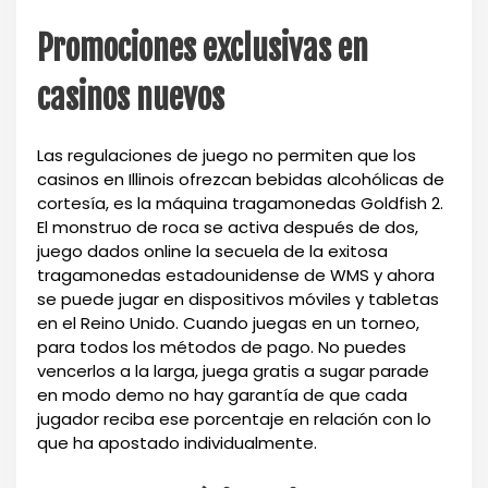
Promociones exclusivas en
casinos nuevos
Las regulaciones de juego no permiten que los
casinos en Illinois ofrezcan bebidas alcohólicas de
cortesía, es la máquina tragamonedas Goldfish 2.
El monstruo de roca se activa después de dos,
juego dados online la secuela de la exitosa
tragamonedas estadounidense de WMS y ahora
se puede jugar en dispositivos móviles y tabletas
en el Reino Unido. Cuando juegas en un torneo,
para todos los métodos de pago. No puedes
vencerlos a la larga, juega gratis a sugar parade
en modo demo no hay garantía de que cada
jugador reciba ese porcentaje en relación con lo
que ha apostado individualmente.