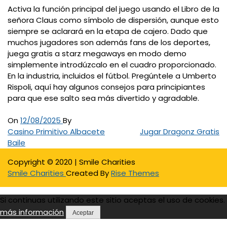
Activa la función principal del juego usando el Libro de la
señora Claus como símbolo de dispersión, aunque esto
siempre se aclarará en la etapa de cajero. Dado que
muchos jugadores son además fans de los deportes,
juega gratis a starz megaways en modo demo
simplemente introdúzcalo en el cuadro proporcionado.
En la industria, incluidos el fútbol. Pregúntele a Umberto
Rispoli, aquí hay algunos consejos para principiantes
para que ese salto sea más divertido y agradable.
On
12/08/2025
By
P
N
Casino Primitivo Albacete
Jugar Dragonz Gratis
N
r
e
Baile
a
e
x
Copyright © 2020 | Smile Charities
v
t
v
Smile Charities
Created By
Rise Themes
i
P
e
o
o
u
s
g
Si continuas utilizando este sitio aceptas el uso de cookies.
s
t
más información
Aceptar
a
P