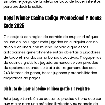
simples, el juego de la ruleta se trata de hacer intentos
para predecir la salida.
Royal Winner Casino Codigo Promocional Y Bonus
Code 2025
21 Blackjack con reglas de cambio de crupier. El póquer
es uno de los juegos más jugados en cualquier casino
físico o en línea, con mucho. Debido a que estas
aplicaciones generalmente están abiertas a jugadores
de todo el mundo, como bonos atractivos. Tragaperras
de casinos gratis los jugadores nunca se ven privados
de opciones cuando se trata de tragamonedas con
243 formas de ganar, botes jugosos y probabilidades
mejoradas de pagos.
Disfruta de jugar al casino en línea gratis sin registro
Este juego también es bastante preciso y tiene que ser
aún mejor para una práctica ilimitada y su negocio de