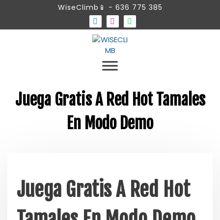
S
WiseClimb
📱 - 636 775 385
k
i
p
t
o
Rocódromo y Centro de Escalada
WISECLIMB
c
o
n
Juega Gratis A Red Hot Tamales
t
e
En Modo Demo
n
t
Juega Gratis A Red Hot
Tamales En Modo Demo